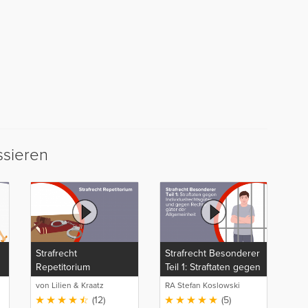
ssieren
Strafrecht
Strafrecht Besonderer
Repetitorium
Teil 1: Straftaten gegen
Individualrechtsgüter
von Lilien & Kraatz
RA Stefan Koslowski
und gegen
(12)
(5)