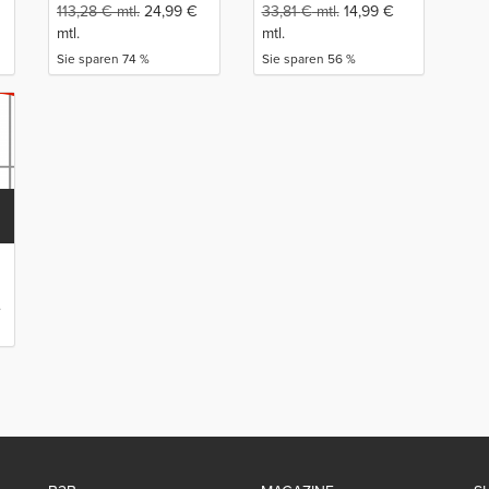
Rechtsgüter der
113,28
€
mtl.
24,99
€
33,81
€
mtl.
14,99
€
Allgemeinheit
mtl.
mtl.
Sie sparen 74 %
Sie sparen 56 %
.