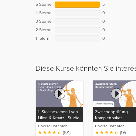
5 Sterne
5
4 Sterne
0
3 Sterne
0
2 Sterne
0
1 Stern
0
Diese Kurse könnten Sie intere
1. Staatsexamen | von
Zwischenprüfung
Lilien & Kraatz | Studio-
Komplettpaket
Rep
Diverse Dozenten
Diverse Dozenten
(101)
(19)