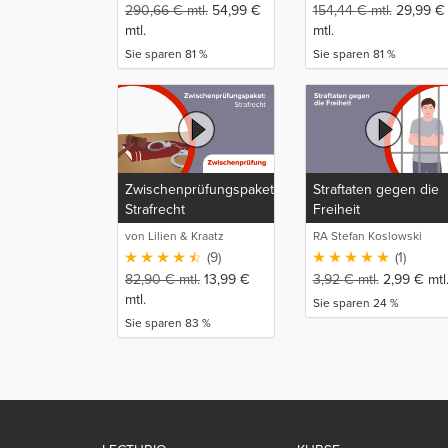
290,66
€
mtl.
54,99
€
154,44
€
mtl.
29,99
€
mtl.
mtl.
Sie sparen 81 %
Sie sparen 81 %
Zwischenprüfungspaket:
Straftaten gegen die
Strafrecht
Freiheit
von Lilien & Kraatz
RA Stefan Koslowski
(9)
(1)
82,90
€
mtl.
13,99
€
3,92
€
mtl.
2,99
€
mtl
mtl.
Sie sparen 24 %
Sie sparen 83 %