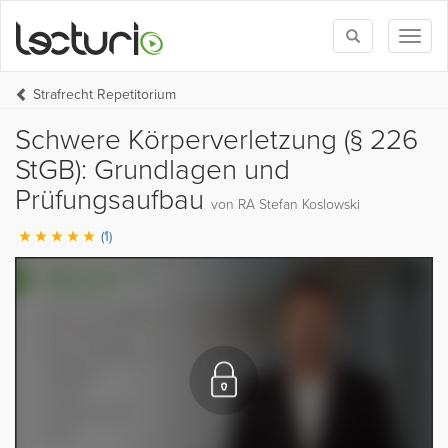
Toggle
Toggl
search
naviga
Strafrecht Repetitorium
Schwere Körperverletzung (§ 226
StGB): Grundlagen und
Prüfungsaufbau
von RA Stefan Koslowski
(1)