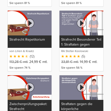
Sie sparen 81 %
Sie sparen 81 %
Strafrecht Repetitorium
Strafrecht Besonderer Teil
1: Straftaten gegen
Individualrechtsgüter und
von Lilien & Kraatz
RA Stefan Koslowski
gegen Rechtsgüter der
(12)
(5)
Allgemeinheit
113,28
€
mtl.
24,99
€
mtl.
33,81
€
mtl.
14,99
€
mtl.
Sie sparen 74 %
Sie sparen 56 %
Zwischenprüfungspaket:
Straftaten gegen die
Strafrecht
körperliche