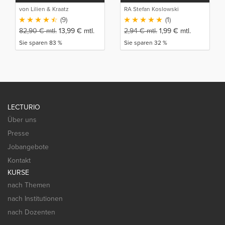
Unversehrtheit
von Lilien & Kraatz
RA Stefan Koslowski
(9)
(1)
82,90
€
mtl.
13,99
€
mtl.
2,94
€
mtl.
1,99
€
mtl.
Sie sparen 83 %
Sie sparen 32 %
LECTURIO
Über uns
Presse
Jobangebote
Kontakt
KURSE
nach Themen
nach Institutionen
nach Dozenten