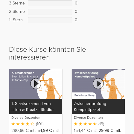
3 Sterne
0
2 Sterne
0
1 Stern
0
Diese Kurse könnten Sie
interessieren
1. Staatsexamen | von
Zwischenprüfung
Lilien & Kraatz | Studio-
Komplettpaket
Rep
Diverse Dozenten
Diverse Dozenten
(101)
(19)
290,66
€
mtl.
54,99
€
mtl.
154,44
€
mtl.
29,99
€
mtl.