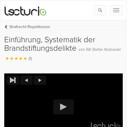
Toggle
Toggl
search
naviga
Strafrecht Repetitorium
Einführung, Systematik der
Brandstiftungsdelikte
von RA Stefan Koslowski
(1)