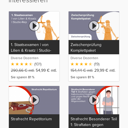
interessieren
1. Staatsexamen | von
Zwischenprüfung
Lilien & Kraatz | Studio-
Komplettpaket
Rep
Diverse Dozenten
Diverse Dozenten
(101)
(19)
290,66
€
mtl.
54,99
€
mtl.
154,44
€
mtl.
29,99
€
mtl.
Sie sparen 81 %
Sie sparen 81 %
Strafrecht Repetitorium
Strafrecht Besonderer Teil
1: Straftaten gegen