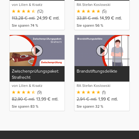
Individualrechtsgüter und
von Lilien & Kraatz
RA Stefan Koslowski
gegen Rechtsgüter der
(12)
(5)
Allgemeinheit
113,28
€
mtl.
24,99
€
mtl.
33,81
€
mtl.
14,99
€
mtl.
Sie sparen 74 %
Sie sparen 56 %
Zwischenprüfungspaket:
Brandstiftungsdelikte
Strafrecht
von Lilien & Kraatz
RA Stefan Koslowski
(9)
(1)
82,90
€
mtl.
13,99
€
mtl.
2,94
€
mtl.
1,99
€
mtl.
Sie sparen 83 %
Sie sparen 32 %