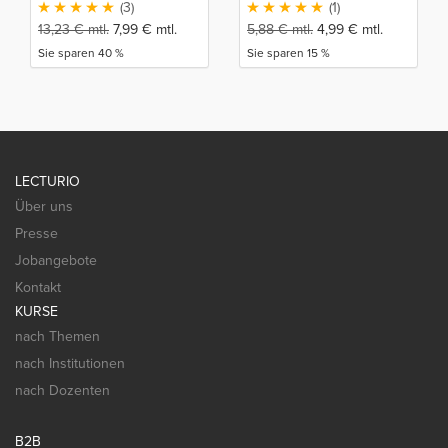
(3)
(1)
13,23
€
mtl.
7,99
€
mtl.
5,88
€
mtl.
4,99
€
mtl.
Sie sparen 40 %
Sie sparen 15 %
LECTURIO
Über uns
Presse
Jobangebote
Kontakt
KURSE
nach Themen
nach Institutionen
nach Dozenten
B2B