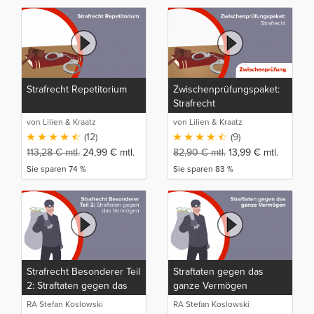
Strafrecht Repetitorium
Zwischenprüfungspaket:
Strafrecht
von Lilien & Kraatz
von Lilien & Kraatz
(12)
(9)
113,28
€
mtl.
24,99
€
mtl.
82,90
€
mtl.
13,99
€
mtl.
Sie sparen 74 %
Sie sparen 83 %
Strafrecht Besonderer Teil
Straftaten gegen das
2: Straftaten gegen das
ganze Vermögen
Vermögen
RA Stefan Koslowski
RA Stefan Koslowski