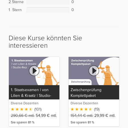
2 Sterne
0
1 Stern
0
Diese Kurse könnten Sie
interessieren
1. Staatsexamen | von
Zwischenprüfung
Lilien & Kraatz | Studio-
Komplettpaket
Rep
Diverse Dozenten
Diverse Dozenten
(101)
(19)
290,66
€
mtl.
54,99
€
mtl.
154,44
€
mtl.
29,99
€
mtl.
Sie sparen 81 %
Sie sparen 81 %