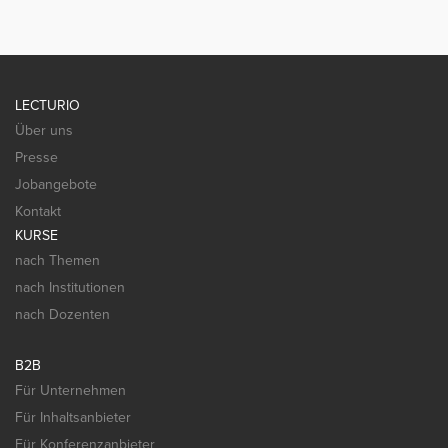
LECTURIO
Über uns
Presse
Jobangebote
Kontakt
KURSE
nach Themen
nach Institutionen
nach Dozenten
B2B
Für Unternehmen
Für Inhaltsanbieter
Für Konferenzanbieter