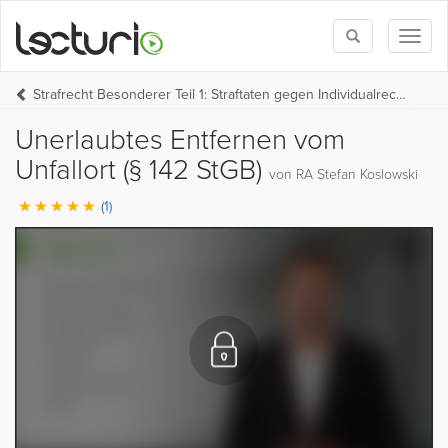
Toggle
Toggl
search
naviga
Strafrecht Besonderer Teil 1: Straftaten gegen Individualrechtsgüter und gegen Rechtsgüter der Allgemeinheit
Unerlaubtes Entfernen vom
Unfallort (§ 142 StGB)
von RA Stefan Koslowski
(1)