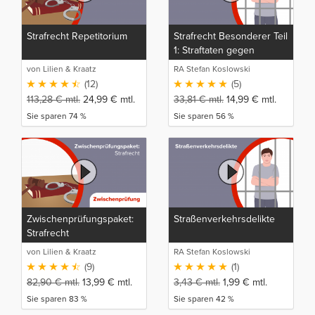
Strafrecht Repetitorium
Strafrecht Besonderer Teil
1: Straftaten gegen
Individualrechtsgüter und
von Lilien & Kraatz
RA Stefan Koslowski
gegen Rechtsgüter der
(12)
(5)
Allgemeinheit
113,28
€
mtl.
24,99
€
mtl.
33,81
€
mtl.
14,99
€
mtl.
Sie sparen 74 %
Sie sparen 56 %
Zwischenprüfungspaket:
Straßenverkehrsdelikte
Strafrecht
von Lilien & Kraatz
RA Stefan Koslowski
(9)
(1)
82,90
€
mtl.
13,99
€
mtl.
3,43
€
mtl.
1,99
€
mtl.
Sie sparen 83 %
Sie sparen 42 %