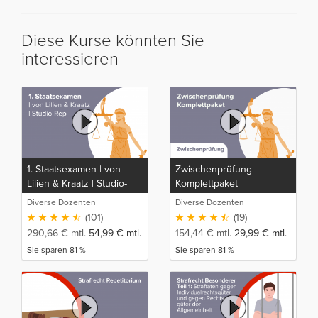
Diese Kurse könnten Sie
interessieren
1. Staatsexamen | von
Zwischenprüfung
Lilien & Kraatz | Studio-
Komplettpaket
Rep
Diverse Dozenten
Diverse Dozenten
(101)
(19)
290,66
€
mtl.
54,99
€
mtl.
154,44
€
mtl.
29,99
€
mtl.
Sie sparen 81 %
Sie sparen 81 %