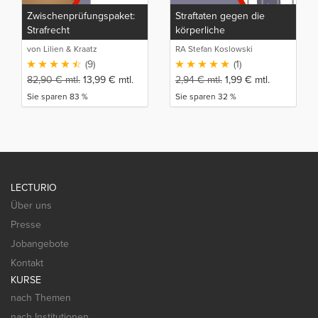
Zwischenprüfungspaket:
Straftaten gegen die
Strafrecht
körperliche
Unversehrtheit
von Lilien & Kraatz
RA Stefan Koslowski
(9)
(1)
82,90
€
mtl.
13,99
€
mtl.
2,94
€
mtl.
1,99
€
mtl.
Sie sparen 83 %
Sie sparen 32 %
LECTURIO
Über uns
Presse
Jobangebote
Kontakt
KURSE
nach Themen
nach Institutionen