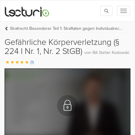
Toggle
Toggl
search
naviga
Strafrecht Besonderer Teil 1: Straftaten gegen Individualrechtsgüter und gegen Rechtsgüter der Allgemeinheit
Gefährliche Körperverletzung (§
224 I Nr. 1, Nr. 2 StGB)
von RA Stefan Koslowski
(1)