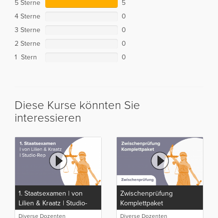
5 Sterne
5
4 Sterne
0
3 Sterne
0
2 Sterne
0
1 Stern
0
Diese Kurse könnten Sie
interessieren
1. Staatsexamen | von
Zwischenprüfung
Lilien & Kraatz | Studio-
Komplettpaket
Rep
Diverse Dozenten
Diverse Dozenten