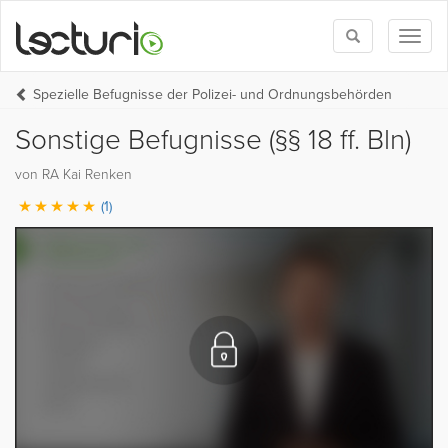
Toggle
Toggl
search
naviga
Spezielle Befugnisse der Polizei- und Ordnungsbehörden
Sonstige Befugnisse (§§ 18 ff. Bln)
von RA Kai Renken
(1)