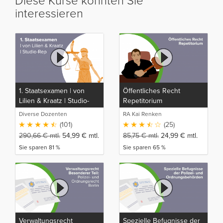
Diese Kurse könnten Sie
interessieren
1. Staatsexamen | von
Öffentliches Recht
Lilien & Kraatz | Studio-
Repetitorium
Rep
Diverse Dozenten
RA Kai Renken
(101)
(25)
290,66
€
mtl.
54,99
€
mtl.
85,75
€
mtl.
24,99
€
mtl.
Sie sparen 81 %
Sie sparen 65 %
Verwaltungsrecht
Spezielle Befugnisse der