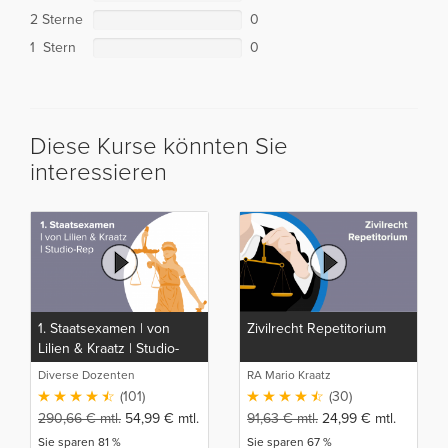
2 Sterne
0
1 Stern
0
Diese Kurse könnten Sie
interessieren
1. Staatsexamen | von
Zivilrecht Repetitorium
Lilien & Kraatz | Studio-
Rep
Diverse Dozenten
RA Mario Kraatz
(101)
(30)
290,66
€
mtl.
54,99
€
mtl.
91,63
€
mtl.
24,99
€
mtl.
Sie sparen 81 %
Sie sparen 67 %