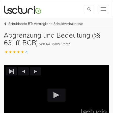
Toggle
Toggl
search
naviga
Schuldrecht BT: Vertragliche Schuldverhältnisse
Abgrenzung und Bedeutung (§§
631 ff. BGB)
von RA Mario Kraatz
(1)