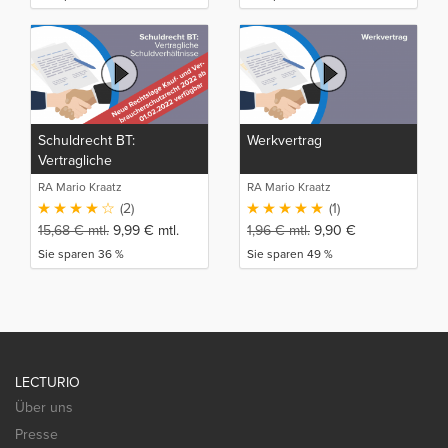
Schuldrecht BT:
Werkvertrag
Vertragliche
Schuldverhältnisse
RA Mario Kraatz
RA Mario Kraatz
(2)
(1)
15,68
€
mtl.
9,99
€
mtl.
1,96
€
mtl.
9,90
€
Sie sparen 36 %
Sie sparen 49 %
LECTURIO
Über uns
Presse