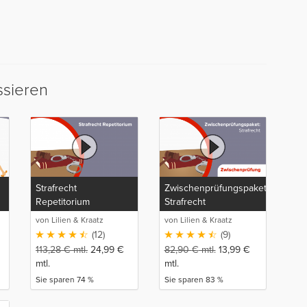
ssieren
Strafrecht
Zwischenprüfungspaket:
Repetitorium
Strafrecht
von Lilien & Kraatz
von Lilien & Kraatz
(12)
(9)
113,28
€
mtl.
24,99
€
82,90
€
mtl.
13,99
€
mtl.
mtl.
Sie sparen 74 %
Sie sparen 83 %