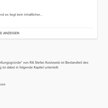
d es liegt kein inhaltlicher
…
LE ANZEIGEN
ießungsgründe“ von RA Stefan Koslowski ist Bestandteil des
st dabei in folgende Kapitel unterteilt:
luss