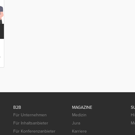
.
B2B
MAGAZINE
S
Für Unternehmen
Medizin
Hi
Für Inhaltsanbieter
Jura
Mo
Für Konferenzanbieter
Karriere