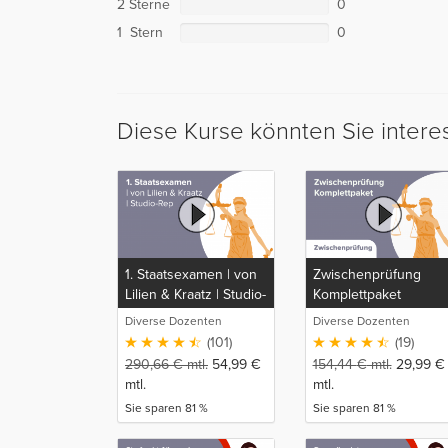
2 Sterne
0
1 Stern
0
Diese Kurse könnten Sie intere
1. Staatsexamen | von
Zwischenprüfung
Lilien & Kraatz | Studio-
Komplettpaket
Rep
Diverse Dozenten
Diverse Dozenten
(101)
(19)
290,66
€
mtl.
54,99
€
154,44
€
mtl.
29,99
€
mtl.
mtl.
Sie sparen 81 %
Sie sparen 81 %