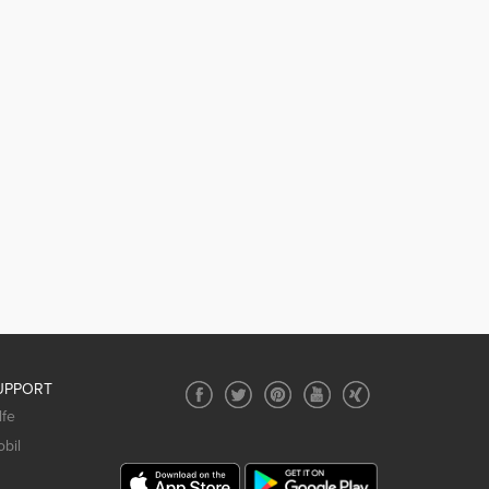
UPPORT
lfe
bil