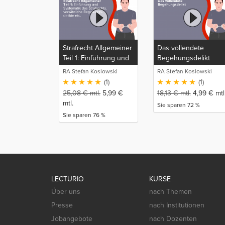
Strafrecht Allgemeiner
Das vollendete
Teil 1: Einführung und
Begehungsdelikt
Systematik des
RA Stefan Koslowski
RA Stefan Koslowski
Strafrechts,
(1)
(1)
vorsätzliche
25,08
€
mtl.
5,99
€
18,13
€
mtl.
4,99
€
mtl
Begehungsdelikte,
mtl.
Sie sparen 72 %
Unterlassungsdelikte,
Sie sparen 76 %
Fahrlässigkeitsdelikte,
Vorsatz-
Fahrlässigkeitskombinationen
LECTURIO
KURSE
Über uns
nach Themen
Presse
nach Institutionen
Jobangebote
nach Dozenten