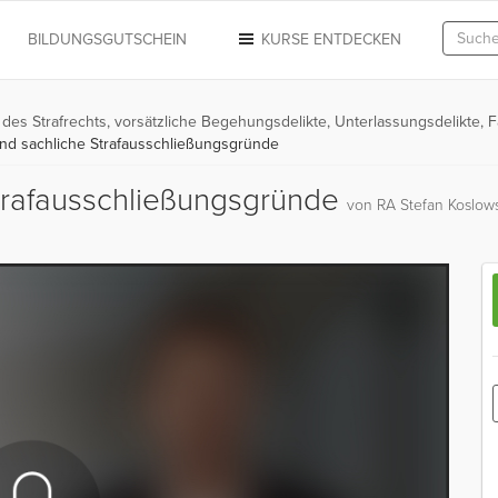
N
BILDUNGSGUTSCHEIN
KURSE ENTDECKEN
k des Strafrechts, vorsätzliche Begehungsdelikte, Unterlassungsdelikte, F
nd sachliche Strafausschließungsgründe
Strafausschließungsgründe
von RA Stefan Koslow