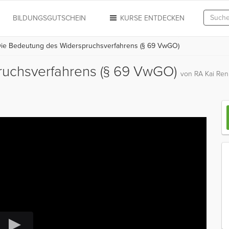
N
BILDUNGSGUTSCHEIN
KURSE ENTDECKEN
ie Bedeutung des Widerspruchsverfahrens (§ 69 VwGO)
ruchsverfahrens (§ 69 VwGO)
von RA Kai Re