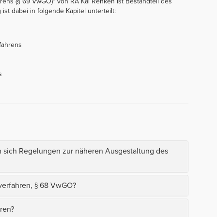
ens (§ 69 VwGO)“ von RA Kai Renken ist Bestandteil des
st dabei in folgende Kapitel unterteilt:
fahrens
s
 sich Regelungen zur näheren Ausgestaltung des
verfahren, § 68 VwGO?
ren?