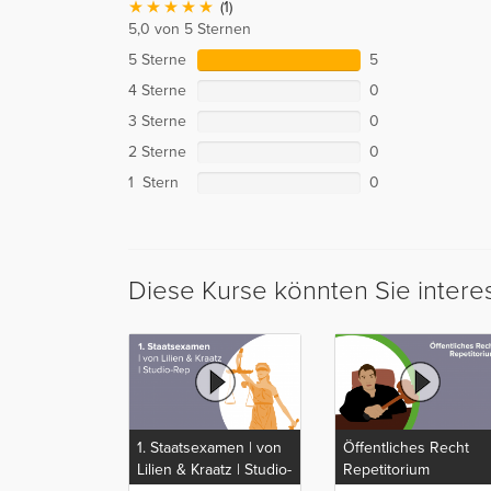
(1)
5,0 von 5 Sternen
5 Sterne
5
4 Sterne
0
3 Sterne
0
2 Sterne
0
1 Stern
0
Diese Kurse könnten Sie intere
1. Staatsexamen | von
Öffentliches Recht
Lilien & Kraatz | Studio-
Repetitorium