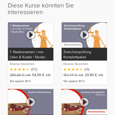
Diese Kurse könnten Sie
interessieren
1. Staatsexamen | von
Zwischenprüfung
Lilien & Kraatz | Studio-
Komplettpaket
Rep
Diverse Dozenten
Diverse Dozenten
(101)
(19)
290,66
€
mtl.
54,99
€
mtl.
154,44
€
mtl.
29,99
€
mtl.
Sie sparen 81 %
Sie sparen 81 %