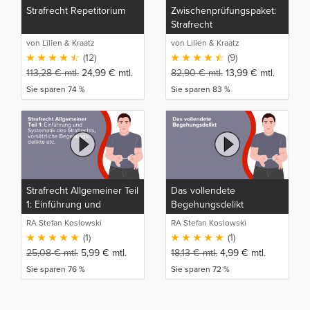
Strafrecht Repetitorium
Zwischenprüfungspaket:
Strafrecht
von Lilien & Kraatz
von Lilien & Kraatz
(12)
(9)
113,28
€
mtl.
24,99
€
mtl.
82,90
€
mtl.
13,99
€
mtl.
Sie sparen 74 %
Sie sparen 83 %
Strafrecht Allgemeiner Teil
Das vollendete
1: Einführung und
Begehungsdelikt
Systematik des
RA Stefan Koslowski
RA Stefan Koslowski
Strafrechts, vorsätzliche
(1)
(1)
Begehungsdelikte,
25,08
€
mtl.
5,99
€
mtl.
18,13
€
mtl.
4,99
€
mtl.
Unterlassungsdelikte,
Sie sparen 76 %
Sie sparen 72 %
Fahrlässigkeitsdelikte,
Vorsatz-
Fahrlässigkeitskombinationen