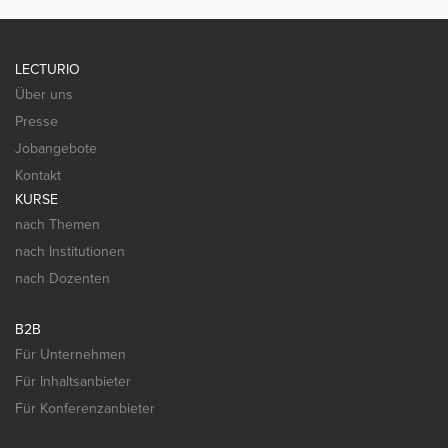
LECTURIO
Über uns
Presse
Jobangebote
Kontakt
KURSE
nach Themen
nach Institutionen
nach Dozenten
B2B
Für Unternehmen
Für Inhaltsanbieter
Für Konferenzanbieter