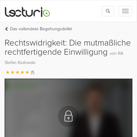
Toggle
Toggl
search
naviga
Das vollendete Begehungsdelikt
Rechtswidrigkeit: Die mutmaßliche
rechtfertigende Einwilligung
von RA
Stefan Koslowski
(1)