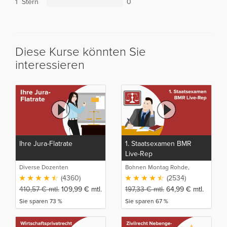
1 Stern
0
Diese Kurse könnten Sie
interessieren
Ihre Jura-Flatrate
1. Staatsexamen BMR
Live-Rep
Diverse Dozenten
Bohnen Montag Rohde,
Juristische Intensivlehrgänge
(4360)
(2534)
410,57
€
mtl.
109,99
€
mtl.
197,33
€
mtl.
64,99
€
mtl.
Sie sparen 73 %
Sie sparen 67 %