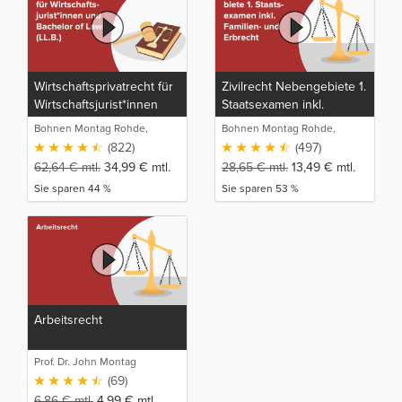
Wirtschaftsprivatrecht für
Zivilrecht Nebengebiete 1.
Wirtschaftsjurist*innen
Staatsexamen inkl.
und Bachelor of Laws
Familien- und Erbrecht
Bohnen Montag Rohde,
Bohnen Montag Rohde,
(LL.B.)
Juristische Intensivlehrgänge
Juristische Intensivlehrgänge
(822)
(497)
62,64
€
mtl.
34,99
€
mtl.
28,65
€
mtl.
13,49
€
mtl.
Sie sparen 44 %
Sie sparen 53 %
Arbeitsrecht
Prof. Dr. John Montag
(69)
6,86
€
mtl.
4,99
€
mtl.