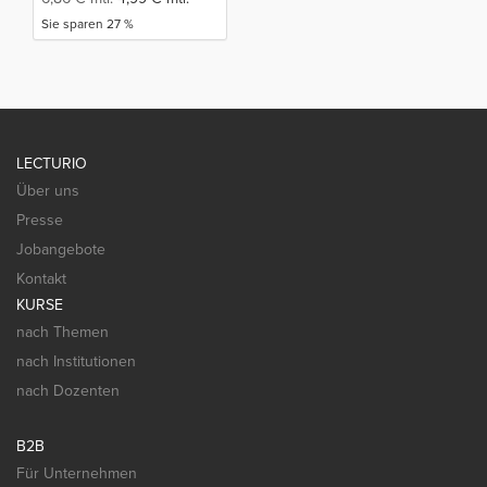
Sie sparen 27 %
LECTURIO
Über uns
Presse
Jobangebote
Kontakt
KURSE
nach Themen
nach Institutionen
nach Dozenten
B2B
Für Unternehmen