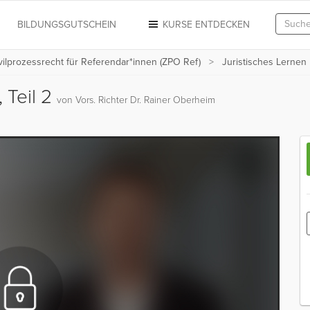
N
BILDUNGSGUTSCHEIN
KURSE ENTDECKEN
vilprozessrecht für Referendar*innen (ZPO Ref)
Juristisches Lernen
 Teil 2
von Vors. Richter Dr. Rainer Oberheim