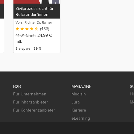
Zivilprozessrecht für
Referendar*innen
(ZPO Ref)
Vors. Richter Dr. Rainer
Oberheim
(456)
41,01
€
mtl.
24,99
€
mtl.
Sie sparen 39 %
B2B
MAGAZINE
S
Für Unternehmen
Medizin
Hi
Für Inhaltsanbieter
Jura
Mo
Für Konferenzanbieter
Karriere
eLearning