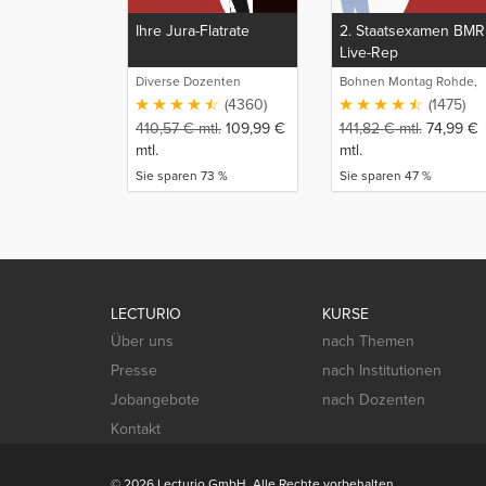
Ihre Jura-Flatrate
2. Staatsexamen BMR
Live-Rep
Diverse Dozenten
Bohnen Montag Rohde,
Juristische
(4360)
(1475)
Intensivlehrgänge
410,57
€
mtl.
109,99
€
141,82
€
mtl.
74,99
€
mtl.
mtl.
Sie sparen 73 %
Sie sparen 47 %
LECTURIO
KURSE
Über uns
nach Themen
Presse
nach Institutionen
Jobangebote
nach Dozenten
Kontakt
© 2026 Lecturio GmbH. Alle Rechte vorbehalten.