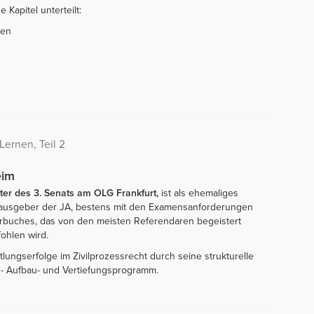
 Kapitel unterteilt:
ien
Lernen, Teil 2
eim
ter des 3. Senats am OLG Frankfurt,
ist als ehemaliges
rausgeber der JA, bestens mit den Examensanforderungen
ehrbuches, das von den meisten Referendaren begeistert
ohlen wird.
lungserfolge im Zivilprozessrecht durch seine strukturelle
nd- Aufbau- und Vertiefungsprogramm.