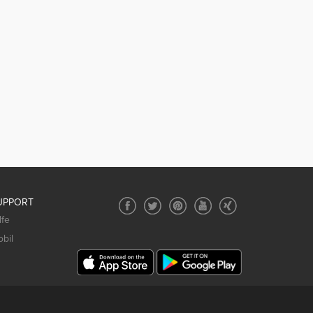
UPPORT
lfe
bil