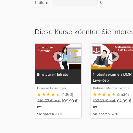
1 Stern
0
Diese Kurse könnten Sie intere
Ihre Jura-Flatrate
1. Staatsexamen BMR
Live-Rep
Diverse Dozenten
Bohnen Montag Rohde,
Juristische
(4360)
(2534)
Intensivlehrgänge
410,57
€
mtl.
109,99
€
197,33
€
mtl.
64,99
€
mtl.
mtl.
Sie sparen 73 %
Sie sparen 67 %