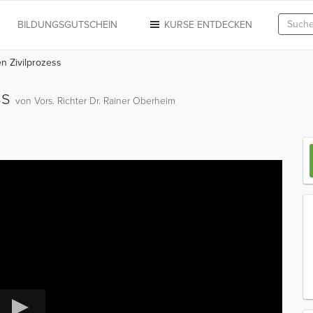
N
BILDUNGSGUTSCHEIN
KURSE ENTDECKEN
n Zivilprozess
ss
von Vors. Richter Dr. Rainer Oberheim