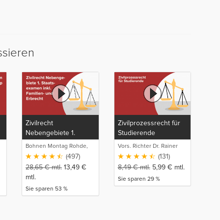
ssieren
Zivilrecht
Zivilprozessrecht für
Nebengebiete 1.
Studierende
Staatsexamen inkl.
Bohnen Montag Rohde,
Vors. Richter Dr. Rainer
Familien- und Erbrecht
Juristische
Oberheim
(497)
(131)
Intensivlehrgänge
28,65
€
mtl.
13,49
€
8,49
€
mtl.
5,99
€
mtl.
mtl.
Sie sparen 29 %
Sie sparen 53 %