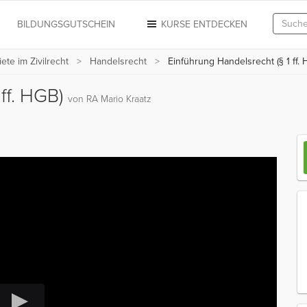
N
BILDUNGSGUTSCHEIN
KURSE ENTDECKEN
te im Zivilrecht
Handelsrecht
Einführung Handelsrecht (§ 1 ff. 
 ff. HGB)
von RA Mario Kraatz