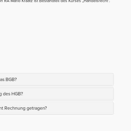
on RA Mario Kraatz ist Bestandteil des Kurses „Handelsrecht“.
das BGB?
ng des HGB?
ht Rechnung getragen?