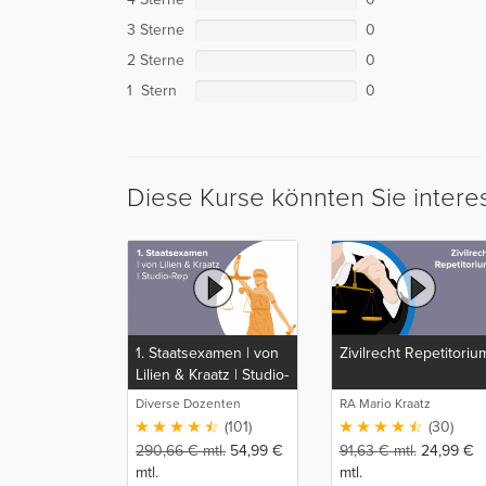
3 Sterne
0
2 Sterne
0
1 Stern
0
Diese Kurse könnten Sie intere
1. Staatsexamen | von
Zivilrecht Repetitoriu
Lilien & Kraatz | Studio-
Rep
Diverse Dozenten
RA Mario Kraatz
(101)
(30)
290,66
€
mtl.
54,99
€
91,63
€
mtl.
24,99
€
mtl.
mtl.