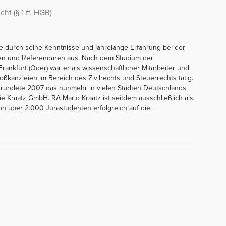
t (§ 1 ff. HGB)
e durch seine Kenntnisse und jahrelange Erfahrung bei der
en und Referendaren aus. Nach dem Studium der
ankfurt (Oder) war er als wissenschaftlicher Mitarbeiter und
ßkanzleien im Bereich des Zivilrechts und Steuerrechts tätig.
nd gründete 2007 das nunmehr in vielen Städten Deutschlands
ie Kraatz GmbH. RA Mario Kraatz ist seitdem ausschließlich als
chon über 2.000 Jurastudenten erfolgreich auf die