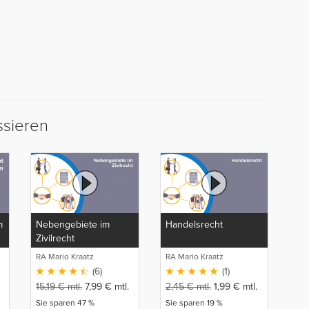
ssieren
m
Nebengebiete im
Handelsrecht
Zivilrecht
RA Mario Kraatz
RA Mario Kraatz
(6)
(1)
15,19
€
mtl.
7,99
€
mtl.
2,45
€
mtl.
1,99
€
mtl.
Sie sparen 47 %
Sie sparen 19 %