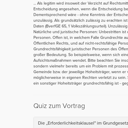
... Als legitim wird insoweit der Verzicht auf Rechts
Entscheidung angesehen, wenn die Entscheidung bereit
Dementsprechend wäre - ohne Kenntnis der Entscheidu
unzulässig. Als grundsätzlich zulässig zu erachten i
Daten (BverfGE 65, 1 Volkszählungsurteil). Unzulässi
Natürliche und juristische Personen: Unbestritten ist
Personen. Offen ist, in welchem Falle Grundrechte a
Öffentlichen Rechts, und auf nicht-rechtsfähige Pe
Grundrechtsfähigkeit juristischer Personen des Öffen
großer Bedeutung. So beispielsweise, wenn sich ein
Aufsichtsmaßnahmen wendet. Bitte beachten Sie insowe
sondern vielmehr bereits um ein Problem mit prozess
Gemeinde bzw. der jeweilige Hoheitsträger, wenn er
möglicherweise in eigenen Rechten verletzt zu sein
ein sonstiger Hoheitsträger grundrechtsfähig ist - ge
Quiz zum Vortrag
Die „Erforderlichkeitsklausel" im Grundgesetz 