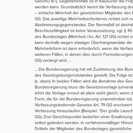
GeschO BT). Gegebenenfalls ist in Klausuren die Fra
werden kann. Grundsätzlich kennt die Verfassung d
– einfache Mehrheit der gesetzlichen Mitglieder des
GG. Das jeweilige Mehrheitserfordernis richtet sich
Abstimmungsgegenstandes. Der Normalfall ist deshalb
Beschlussfähigkeit ist keine Voraussetzung, vgl. § 4
des Bundestages (Mehrheit i.S.v. Art. 121 GG) richtet 
kann deshalb wegen etwaiger Überhangmandate die 
Mehrheitsform ist dann erforderlich, wenn die Verfassu
weiteren Fällen, in denen dies durch Formulierungen wi
GG) verlangt wird. ...
... Die Bundesregierung hat mit Zustimmung des Bun
des Gesetzgebungsnotstandes gestellt. Die Folge i
(s. oben). In beiden Fällen wird die Annahme des Ges
Bundesregierung muss die Gesetzesvorlage (unverän
lehnt die Vorlage erneut ab (dem steht gleich, wenn
Form, die für die Bundesregierung unannehmbar ist)
Verfassungsändernde Gesetze Art. 79 GG erschwert d
Verfassung hinauslaufen (Beispiel: “Der große Lausch
GG). Drei Gesichtspunkte bedürfen einer Erwähnung: 
selbst geändert werden. In verfahrensmäßiger Hinsicht
Dritteln der Mitglieder des Bundestages (gesetzliche