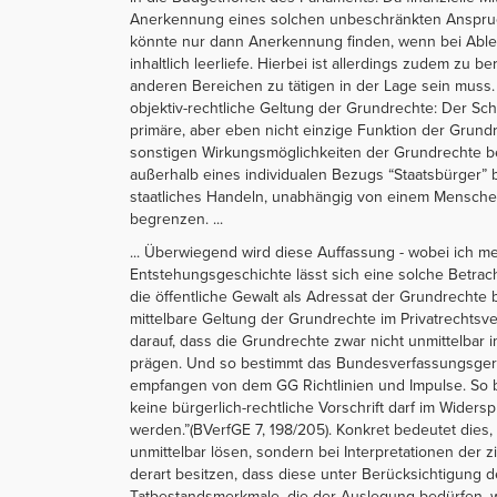
Anerkennung eines solchen unbeschränkten Anspruchs
könnte nur dann Anerkennung finden, wenn bei Ableh
inhaltlich leerliefe. Hierbei ist allerdings zudem zu
anderen Bereichen zu tätigen in der Lage sein muss.
objektiv-rechtliche Geltung der Grundrechte: Der Schu
primäre, aber eben nicht einzige Funktion der Grun
sonstigen Wirkungsmöglichkeiten der Grundrechte b
außerhalb eines individualen Bezugs “Staatsbürger” be
staatliches Handeln, unabhängig von einem Menschen, 
begrenzen. ...
... Überwiegend wird diese Auffassung - wobei ich m
Entstehungsgeschichte lässt sich eine solche Betrac
die öffentliche Gewalt als Adressat der Grundrechte 
mittelbare Geltung der Grundrechte im Privatrechtsve
darauf, dass die Grundrechte zwar nicht unmittelbar i
prägen. Und so bestimmt das Bundesverfassungsger
empfangen von dem GG Richtlinien und Impulse. So be
keine bürgerlich-rechtliche Vorschrift darf im Wider
werden.”(BVerfGE 7, 198/205). Konkret bedeutet dies, 
unmittelbar lösen, sondern bei Interpretationen der
derart besitzen, dass diese unter Berücksichtigung
Tatbestandsmerkmale, die der Auslegung bedürfen, w