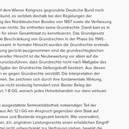
15 auf dem Wiener Kongress gegründete Deutsche Bund noch
enbund, es verblieb deshalb bei den Regelungen der
ung des Norddeutschen Bundes von 1867 sowie die Verfassung
an nichts. Sie enthielten keine Grundrechte. Damit kam es in
 für einen Gesamtstaat zu konstituieren. Das Grundgesetz
ie Beschränkung von Grundrechten in der Phase bis 1945 -
samt. In formaler Hinsicht wurden die Grundrechte erstmals
ssung gerückt (ausgenommen sind die grundrechtsgleichen
terieller Hinsicht ist die Neubewertung vor allem auf die
zurückzuführen, dass Grundrechte nicht nach Maßgabe des
gabe der Grundrechte Geltungskraft besitzen. Aus diesen
es gegen Grundrechte verstößt. Die Interpretation der
en. Sie zeichnen sich durch ihre fundamentale Wirkung,
ie nicht eindeutig formuliert sind. Bester Beleg der
rt. 1 III GG, wonach jedes Hoheitshandeln nur dann wirksam
 ausgestattete Seminarbibliothek notwendiger Teil der
b aus Art. 12 I GG ein Anspruch gegenüber dem Staat auf
nisse und Bestände insgesamt besteht. Wie vorerwähnt,
, d.h. originären Leistungsrechts einen erheblichen Eingriff
ttel nicht unbeschränkt zur Verfügung stehen, bewirkt die