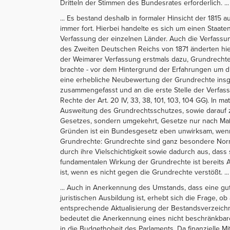
Dritteln der Stimmen des Bundesrates erforderlich. ...
... Es bestand deshalb in formaler Hinsicht der 18
immer fort. Hierbei handelte es sich um einen Staat
Verfassung der einzelnen Länder. Auch die Verfass
des Zweiten Deutschen Reichs von 1871 änderten hier
der Weimarer Verfassung erstmals dazu, Grundrechte
brachte - vor dem Hintergrund der Erfahrungen um d
eine erhebliche Neubewertung der Grundrechte insge
zusammengefasst und an die erste Stelle der Verfa
Rechte der Art. 20 IV, 33, 38, 101, 103, 104 GG). In ma
Ausweitung des Grundrechtsschutzes, sowie darauf 
Gesetzes, sondern umgekehrt, Gesetze nur nach Maß
Gründen ist ein Bundesgesetz eben unwirksam, wenn 
Grundrechte: Grundrechte sind ganz besondere Norm
durch ihre Vielschichtigkeit sowie dadurch aus, dass s
fundamentalen Wirkung der Grundrechte ist bereits A
ist, wenn es nicht gegen die Grundrechte verstößt. ...
... Auch in Anerkennung des Umstands, dass eine gut
juristischen Ausbildung ist, erhebt sich die Frage, o
entsprechende Aktualisierung der Bestandsverzeich
bedeutet die Anerkennung eines nicht beschränkbaren
in die Budgethoheit des Parlaments. Da finanzielle Mi