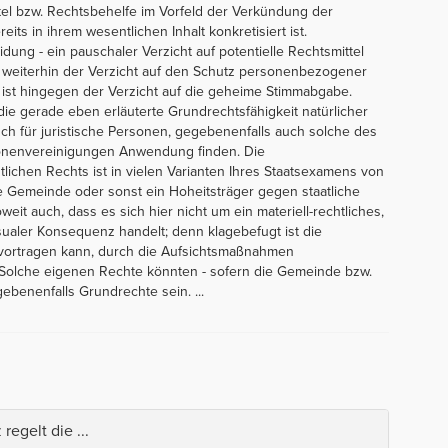
mittel bzw. Rechtsbehelfe im Vorfeld der Verkündung der
s in ihrem wesentlichen Inhalt konkretisiert ist.
ng - ein pauschaler Verzicht auf potentielle Rechtsmittel
st weiterhin der Verzicht auf den Schutz personenbezogener
g ist hingegen der Verzicht auf die geheime Stimmabgabe.
 die gerade eben erläuterte Grundrechtsfähigkeit natürlicher
uch für juristische Personen, gegebenenfalls auch solche des
rsonenvereinigungen Anwendung finden. Die
tlichen Rechts ist in vielen Varianten Ihres Staatsexamens von
e Gemeinde oder sonst ein Hoheitsträger gegen staatliche
it auch, dass es sich hier nicht um ein materiell-rechtliches,
ualer Konsequenz handelt; denn klagebefugt ist die
 vortragen kann, durch die Aufsichtsmaßnahmen
. Solche eigenen Rechte könnten - sofern die Gemeinde bzw.
gebenenfalls Grundrechte sein. ...
regelt die ...