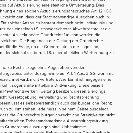
 auf Aktualisierung eine staatliche Umverteilung. Dies
nung eines solchen Aktualisierungsanspruches Art. 12 I GG
 berücksichtigen, dass der Staat notwendige Ausgaben auch in
 Ein solcher Anspruch besteht demnach nicht. Individuale und
tz des einzelnen i.S. staatsgerichteter Abwehrrechte ist die
drechte. Als sekundäre Grundrechtsfunktion werden die
ezeichnet. Die Frage nach der Geltung der Grundrechte
trifft die Frage, ob die Grundrechte in der Lage sind,
der sich auf sie beruft, i.S. einer objektiven Wertordnung zu
eine zu Recht - abgelehnt. Abgesehen von der
htungsweise unter Bezugnahme auf Art. 1 Abs. 3 GG, worin nur
bezeichnet wird, nicht vertreten. Anerkannt ist hingegen eine
rkehr, sogenannte mittelbare Drittwirkung. Diese basiert
m Privatrechtsverkehr Geltung besitzen, diesen allerdings
icht “Gesetzgebung, Verwaltung und Rechtsprechung
einflusst es selbstverständlich auch das bürgerliche Recht;
spruch zu ihm stehen, jede muss in seinem Geiste ausgelegt
dass die Grundrechte bürgerlich-rechtliche Streitigkeiten nicht
 zivilrechtlichen Tatbestandsmerkmale Ausstrahlungswirkung
 des Grundrechts auszulegen sind. Unbestimmte
erden deshalb auch als Einbruchstellen der Grundrechte in