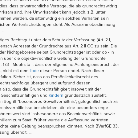
es, dass privatrechtliche Verträge, die als grundrechtswidrig
ksam sind. Ihre Unwirksamkeit kann jedoch, z.B. unter
mmen werden, da sittenwidrig ein solches Verhalten sein
tlichen Wertentscheidungen steht. Als Ausnahmebestimmung
...
ndiges Rechtsgut unter dem Schutz der Verfassung (Art. 2 I,
Mensch Adressat der Grundrechte aus Art. 2 II GG zu sein. Die
 der Nichtgeborene selbst Grundrechtsträger ist oder ob - in
n über die objektiv-rechtliche Geltung der Grundrechte
, 173 - Mephisto -, dass der allgemeine Achtungsanspruch, der
t, nicht mit dem
Tode
dieser Person endet. Nach dieser
falten. Sicher ist, dass das Persönlichkeitsrecht des
echtsnachfolge übergeht und aufgrund dessen
so, dass die Grundrechtsfähigkeit insoweit mit der
ch Geschäftsunfähigen und
Kindern
grundsätzlich zusteht.
 Begriff “besonderes Gewaltverhältnis”, gelegentlich auch als
echtsverhältnisse beschrieben, die eine besonders enge
ähnenswert sind insbesondere das Beamtenverhältnis sowie
hülern zum Staat. Früher wurde die Auffassung vertreten,
chte keine Geltung beanspruchen könnten. Nach BVerfGE 33,
sung überholt. ...