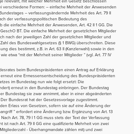
ge relevant, mit welcher Mehrheit ein Gesetz beschlossen
rei verschiedene Formen: – einfache Mehrheit der Anwesenden
 Bundestages – verfassungsändernde Mehrheit des Art. 79 II
 nach der verfassungspolitischen Bedeutung des
 die einfache Mehrheit der Anwesenden, Art. 42 II 1 GG. Die
5 GeschO BT. Die einfache Mehrheit der gesetzlichen Mitglieder
sich nach der jeweiligen Zahl der gesetzlichen Mitglieder und
Zahl des Bundeswahlgesetzes (§ 1 BWG) überschreiten. Diese
ng dies bestimmt, z.B. in Art. 63 II (Kanzlerwahl) sowie in den
e etwa “mit der Mehrheit seiner Mitglieder ” (vgl. Art. 77 IV
desrates beim Bundespräsidenten einen Antrag auf Erklärung
st erneut eine Ermessensentscheidung des Bundespräsidenten
etzes im Bundestag nun wie folgt ersetzt: Die
dert) erneut in den Bundestag einbringen. Der Bundestag
 der Bundestag sie zwar annimmt, aber in einer abgeänderten
. Der Bundesrat hat der Gesetzesvorlage zugestimmt.
en Erlass von Gesetzen, sofern sie auf eine Änderung der
angriff ” erfordert eine Änderung bzw. Ergänzung von Art. 13
Nach Art. 78, 79 I 1 GG muss stets der Text der Verfassung
 ist nach Art. 79 II GG eine qualifizierte Mehrheit von zwei
 Mitgliederzahl - Überhangmandate zählen mit) und zwei