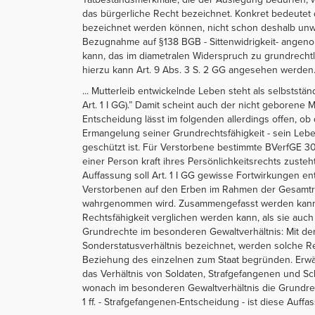
das bürgerliche Recht bezeichnet. Konkret bedeutet di
bezeichnet werden können, nicht schon deshalb unwir
Bezugnahme auf §138 BGB - Sittenwidrigkeit- angeno
kann, das im diametralen Widerspruch zu grundrech
hierzu kann Art. 9 Abs. 3 S. 2 GG angesehen werden. 
... Mutterleib entwickelnde Leben steht als selbststä
Art. 1 I GG).” Damit scheint auch der nicht geborene 
Entscheidung lässt im folgenden allerdings offen, ob
Ermangelung seiner Grundrechtsfähigkeit - sein Lebe
geschützt ist. Für Verstorbene bestimmte BVerfGE 30
einer Person kraft ihres Persönlichkeitsrechts zusteh
Auffassung soll Art. 1 I GG gewisse Fortwirkungen ent
Verstorbenen auf den Erben im Rahmen der Gesamtr
wahrgenommen wird. Zusammengefasst werden kann al
Rechtsfähigkeit verglichen werden kann, als sie au
Grundrechte im besonderen Gewaltverhältnis: Mit dem
Sonderstatusverhältnis bezeichnet, werden solche R
Beziehung des einzelnen zum Staat begründen. Erw
das Verhältnis von Soldaten, Strafgefangenen und Sc
wonach im besonderen Gewaltverhältnis die Grundre
1 ff. - Strafgefangenen-Entscheidung - ist diese Auffas