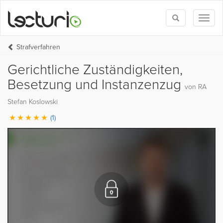
Toggle
Toggl
search
naviga
Strafverfahren
Gerichtliche Zuständigkeiten,
Besetzung und Instanzenzug
von RA
Stefan Koslowski
(1)