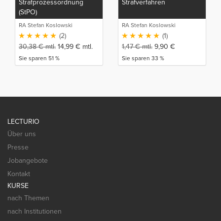
Strafprozessordnung
Strafverfahren
(StPO)
RA Stefan Koslowski
RA Stefan Koslowski
(2)
(1)
30,38
€
mtl.
14,99
€
mtl.
1,47
€
mtl.
9,90
€
Sie sparen 51 %
Sie sparen 33 %
LECTURIO
Über uns
Presse
Jobangebote
Kontakt
KURSE
nach Themen
nach Institutionen