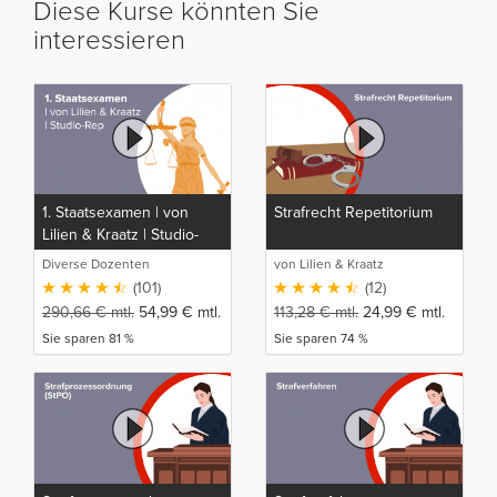
Diese Kurse könnten Sie
interessieren
1. Staatsexamen | von
Strafrecht Repetitorium
Lilien & Kraatz | Studio-
Rep
Diverse Dozenten
von Lilien & Kraatz
(101)
(12)
290,66
€
mtl.
54,99
€
mtl.
113,28
€
mtl.
24,99
€
mtl.
Sie sparen 81 %
Sie sparen 74 %