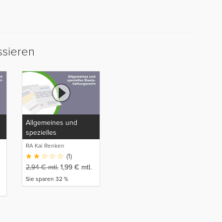
ssieren
Allgemeines und
spezielles
Staatshaftungsrecht
RA Kai Renken
(1)
2,94
€
mtl.
1,99
€
mtl.
Sie sparen 32 %