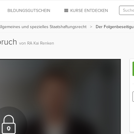
N
BILDUNGSGUTSCHEIN
KURSE ENTDECKEN
llgemeines und spezielles Staatshaftungsrecht
Der Folgenbeseitig
pruch
von RA Kai Renken