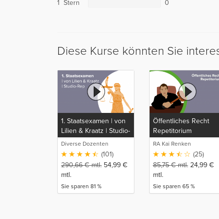
1 Stern
0
Diese Kurse könnten Sie intere
1. Staatsexamen | von
Öffentliches Recht
Lilien & Kraatz | Studio-
Repetitorium
Rep
Diverse Dozenten
RA Kai Renken
(101)
(25)
290,66
€
mtl.
54,99
€
85,75
€
mtl.
24,99
€
mtl.
mtl.
Sie sparen 81 %
Sie sparen 65 %