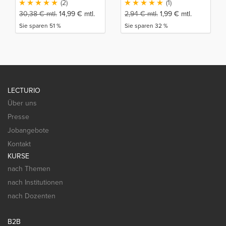
(2)
(1)
30,38
€
mtl.
14,99
€
mtl.
2,94
€
mtl.
1,99
€
mtl.
Sie sparen 51 %
Sie sparen 32 %
LECTURIO
Über uns
Presse
Jobangebote
Kontakt
KURSE
nach Themen
nach Institutionen
nach Dozenten
B2B