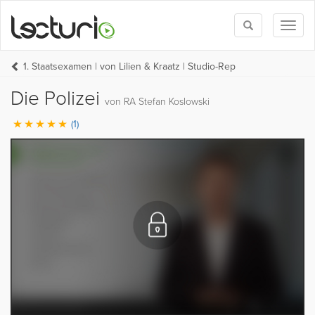
Toggle
Toggl
search
naviga
1. Staatsexamen | von Lilien & Kraatz | Studio-Rep
Die Polizei
von RA Stefan Koslowski
(1)