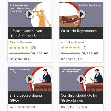
1. Staatsexamen | von
Strafrecht Repetitorium
Lilien & Kraatz | Studio-
Rep
Diverse Dozenten
von Lilien & Kraatz
(101)
(12)
290,66
€
mtl.
54,99
€
mtl.
113,28
€
mtl.
24,99
€
mtl.
Sie sparen 81 %
Sie sparen 74 %
Strafprozessordnung
Verfahrensbeteiligte im
(StPO)
Strafverfahren
RA Stefan Koslowski
RA Stefan Koslowski