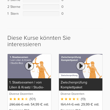
2 Sterne
0
1 Stern
0
Diese Kurse könnten Sie
interessieren
1. Staatsexamen | von
Zwischenprüfung
Lilien & Kraatz | Studio-
Komplettpaket
Rep
Diverse Dozenten
Diverse Dozenten
(101)
(19)
290,66
€
mtl.
54,99
€
mtl.
154,44
€
mtl.
29,99
€
mtl.