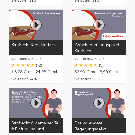
Sie sparen 81 %
Sie sparen 81 %
Strafrecht Repetitorium
Zwischenprüfungspaket:
Strafrecht
von Lilien & Kraatz
von Lilien & Kraatz
(12)
(9)
113,28
€
mtl.
24,99
€
mtl.
82,90
€
mtl.
13,99
€
mtl.
Sie sparen 74 %
Sie sparen 83 %
Strafrecht Allgemeiner Teil
Das vollendete
1: Einführung und
Begehungsdelikt