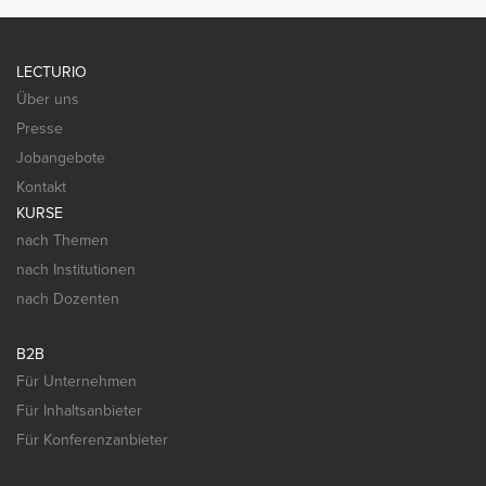
LECTURIO
Über uns
Presse
Jobangebote
Kontakt
KURSE
nach Themen
nach Institutionen
nach Dozenten
B2B
Für Unternehmen
Für Inhaltsanbieter
Für Konferenzanbieter