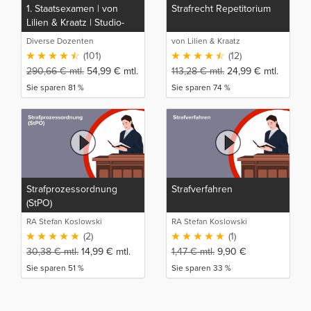
1. Staatsexamen | von
Strafrecht Repetitorium
Lilien & Kraatz | Studio-
Rep
Diverse Dozenten
von Lilien & Kraatz
(101)
(12)
290,66
€
mtl.
54,99
€
mtl.
113,28
€
mtl.
24,99
€
mtl.
Sie sparen 81 %
Sie sparen 74 %
Strafprozessordnung
Strafverfahren
(StPO)
RA Stefan Koslowski
RA Stefan Koslowski
(2)
(1)
30,38
€
mtl.
14,99
€
mtl.
1,47
€
mtl.
9,90
€
Sie sparen 51 %
Sie sparen 33 %