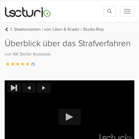
Toggle
Toggl
search
naviga
1. Staatsexamen | von Lilien & Kraatz | Studio-Rep
Überblick über das Strafverfahren
von RA Stefan Koslowski
(1)