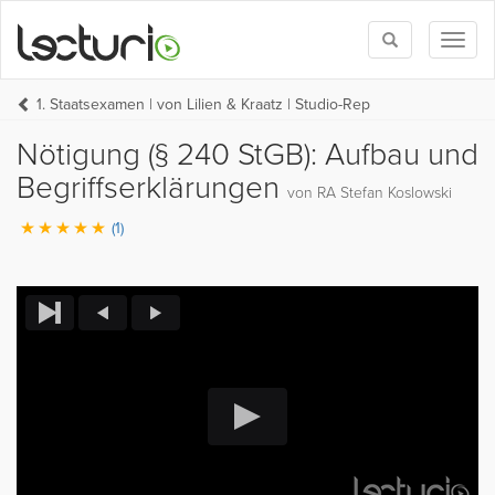
Toggle
Toggl
search
naviga
1. Staatsexamen | von Lilien & Kraatz | Studio-Rep
Nötigung (§ 240 StGB): Aufbau und
Begriffserklärungen
von RA Stefan Koslowski
(1)