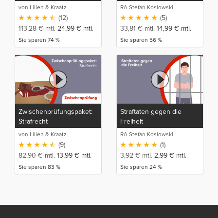
Individualrechtsgüter und
von Lilien & Kraatz
RA Stefan Koslowski
gegen Rechtsgüter der
(12)
(5)
Allgemeinheit
113,28
€
mtl.
24,99
€
mtl.
33,81
€
mtl.
14,99
€
mtl.
Sie sparen 74 %
Sie sparen 56 %
Zwischenprüfungspaket:
Straftaten gegen die
Strafrecht
Freiheit
von Lilien & Kraatz
RA Stefan Koslowski
(9)
(1)
82,90
€
mtl.
13,99
€
mtl.
3,92
€
mtl.
2,99
€
mtl.
Sie sparen 83 %
Sie sparen 24 %