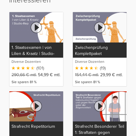
interessieren
1. Staatsexamen | von
Zwischenprüfung
Lilien & Kraatz | Studio-
Komplettpaket
Rep
Diverse Dozenten
Diverse Dozenten
(101)
(19)
290,66
€
mtl.
54,99
€
mtl.
154,44
€
mtl.
29,99
€
mtl.
Sie sparen 81 %
Sie sparen 81 %
Strafrecht Repetitorium
Strafrecht Besonderer Teil
1: Straftaten gegen