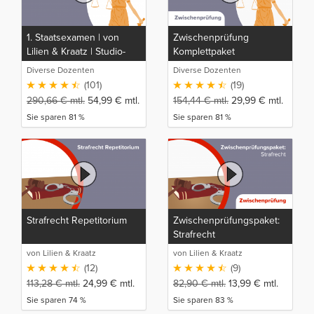
1. Staatsexamen | von
Zwischenprüfung
Lilien & Kraatz | Studio-
Komplettpaket
Rep
Diverse Dozenten
Diverse Dozenten
(101)
(19)
290,66
€
mtl.
54,99
€
mtl.
154,44
€
mtl.
29,99
€
mtl.
Sie sparen 81 %
Sie sparen 81 %
Strafrecht Repetitorium
Zwischenprüfungspaket:
Strafrecht
von Lilien & Kraatz
von Lilien & Kraatz
(12)
(9)
113,28
€
mtl.
24,99
€
mtl.
82,90
€
mtl.
13,99
€
mtl.
Sie sparen 74 %
Sie sparen 83 %