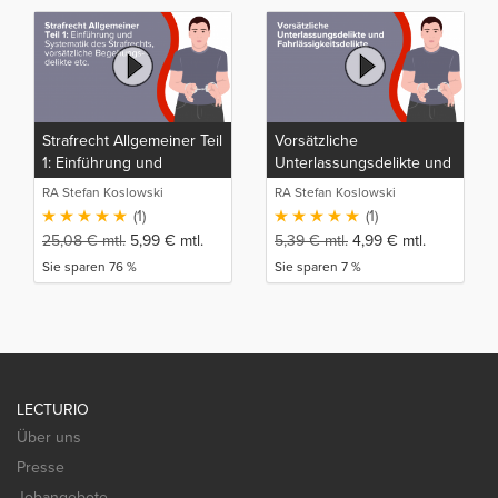
Strafrecht Allgemeiner Teil
Vorsätzliche
1: Einführung und
Unterlassungsdelikte und
Systematik des
Fahrlässigkeitsdelikte
RA Stefan Koslowski
RA Stefan Koslowski
Strafrechts, vorsätzliche
(1)
(1)
Begehungsdelikte,
25,08
€
mtl.
5,99
€
mtl.
5,39
€
mtl.
4,99
€
mtl.
Unterlassungsdelikte,
Sie sparen 76 %
Sie sparen 7 %
Fahrlässigkeitsdelikte,
Vorsatz-
Fahrlässigkeitskombinationen
LECTURIO
Über uns
Presse
Jobangebote