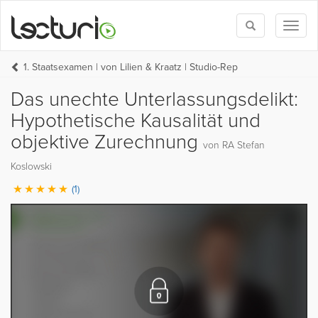
Toggle
Toggl
search
naviga
1. Staatsexamen | von Lilien & Kraatz | Studio-Rep
Das unechte Unterlassungsdelikt:
Hypothetische Kausalität und
objektive Zurechnung
von RA Stefan
Koslowski
(1)