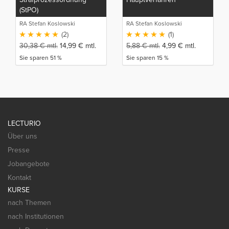
(StPO)
RA Stefan Koslowski
RA Stefan Koslowski
(2)
(1)
30,38
€
mtl.
14,99
€
mtl.
5,88
€
mtl.
4,99
€
mtl.
Sie sparen 51 %
Sie sparen 15 %
LECTURIO
Über uns
Presse
Jobangebote
Kontakt
KURSE
nach Themen
nach Institutionen