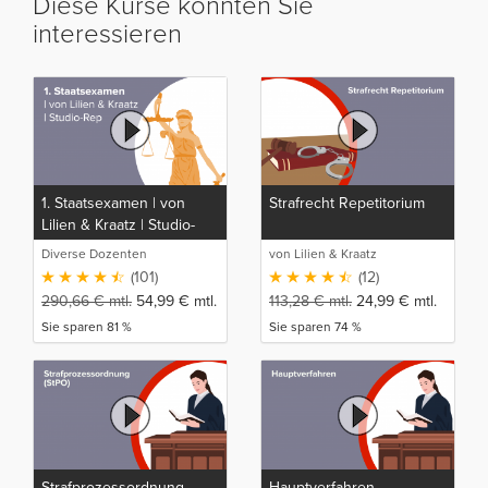
Diese Kurse könnten Sie
interessieren
1. Staatsexamen | von
Strafrecht Repetitorium
Lilien & Kraatz | Studio-
Rep
Diverse Dozenten
von Lilien & Kraatz
(101)
(12)
290,66
€
mtl.
54,99
€
mtl.
113,28
€
mtl.
24,99
€
mtl.
Sie sparen 81 %
Sie sparen 74 %
Strafprozessordnung
Hauptverfahren