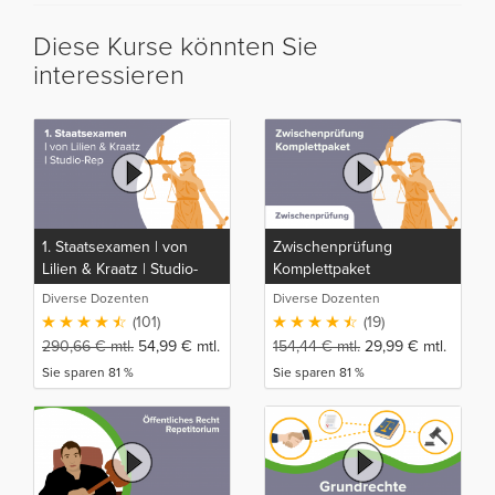
Diese Kurse könnten Sie
interessieren
1. Staatsexamen | von
Zwischenprüfung
Lilien & Kraatz | Studio-
Komplettpaket
Rep
Diverse Dozenten
Diverse Dozenten
(101)
(19)
290,66
€
mtl.
54,99
€
mtl.
154,44
€
mtl.
29,99
€
mtl.
Sie sparen 81 %
Sie sparen 81 %