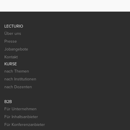
LECTURIO
Über uns
Presse
Jobangebote
Kontakt
KURSE
nach Themen
nach Institutionen
nach Dozenten
B2B
Für Unternehmen
Für Inhaltsanbieter
Für Konferenzanbieter