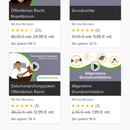
Öffentliches Recht
Grundrechte
Repetitorium
RA Kai Renken
RA Kai Renken
(25)
(3)
85,75
€
mtl.
24,99
€
mtl.
14,70
€
mtl.
9,99
€
mtl.
Sie sparen 65 %
Sie sparen 32 %
Zwischenprüfungspaket:
Allgemeine
Öffentliches Recht
Grundrechtslehre
RA Kai Renken
RA Kai Renken
(5)
(3)
38,22
€
mtl.
12,99
€
mtl.
2,45
€
mtl.
1,99
€
mtl.
Sie sparen 76 %
Sie sparen 19 %