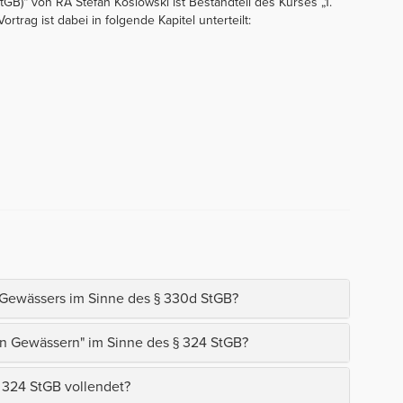
B)“ von RA Stefan Koslowski ist Bestandteil des Kurses „1.
ortrag ist dabei in folgende Kapitel unterteilt:
en Gewässers im Sinne des § 330d StGB?
n Gewässern" im Sinne des § 324 StGB?
 324 StGB vollendet?