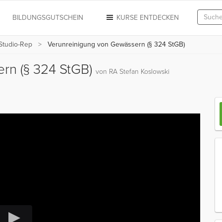
N
BILDUNGSGUTSCHEIN
KURSE ENTDECKEN
 Studio-Rep
Verunreinigung von Gewässern (§ 324 StGB)
rn (§ 324 StGB)
von RA Stefan Koslowski