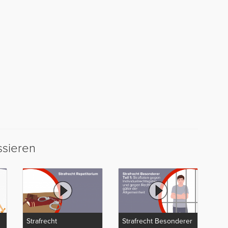
ssieren
Strafrecht
Strafrecht Besonderer