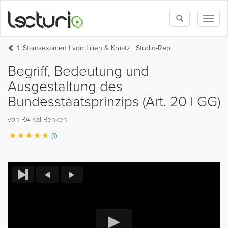
Toggle
Toggl
search
naviga
1. Staatsexamen | von Lilien & Kraatz | Studio-Rep
Begriff, Bedeutung und
Ausgestaltung des
Bundesstaatsprinzips (Art. 20 I GG)
von RA Kai Renken
(1)