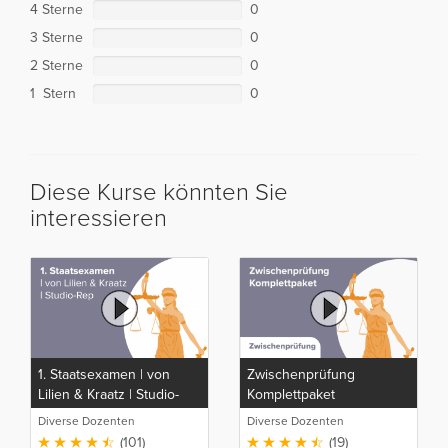
4 Sterne
0
3 Sterne
0
2 Sterne
0
1 Stern
0
Diese Kurse könnten Sie
interessieren
1. Staatsexamen | von
Zwischenprüfung
Lilien & Kraatz | Studio-
Komplettpaket
Rep
Diverse Dozenten
Diverse Dozenten
(101)
(19)