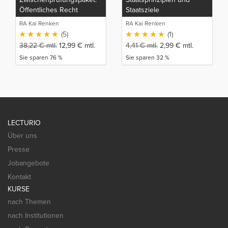
Öffentliches Recht
Staatsziele
RA Kai Renken
RA Kai Renken
(5)
(1)
38,22
€
mtl.
12,99
€
mtl.
4,41
€
mtl.
2,99
€
mtl.
Sie sparen 76 %
Sie sparen 32 %
LECTURIO
Über uns
Presse
Jobangebote
Kontakt
KURSE
nach Themen
nach Institutionen