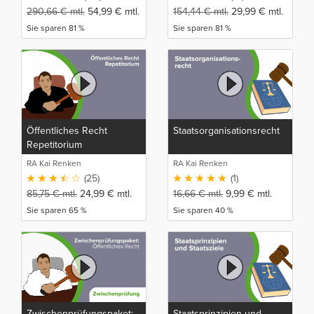
290,66
€
mtl.
54,99
€
mtl.
154,44
€
mtl.
29,99
€
mtl.
Sie sparen 81 %
Sie sparen 81 %
Öffentliches Recht
Staatsorganisationsrecht
Repetitorium
RA Kai Renken
RA Kai Renken
(25)
(1)
85,75
€
mtl.
24,99
€
mtl.
16,66
€
mtl.
9,99
€
mtl.
Sie sparen 65 %
Sie sparen 40 %
Zwischenprüfungspaket:
Staatsprinzipien und