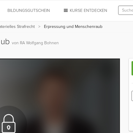
N
BILDUNGSGUTSCHEIN
KURSE ENTDECKEN
terielles Strafrecht
Erpressung und Menschenraub
aub
von RA Wolfgang Bohnen