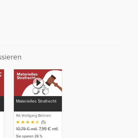
ssieren
Materielles Strafrecht
RA Wolfgang Bohnen
(5)
10,79
€
mtl.
7,99
€
mtl.
Sie sparen 26 %