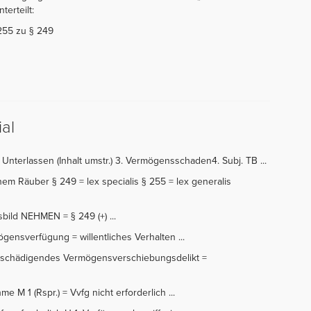
terteilt:
255 zu § 249
al
 Unterlassen (Inhalt umstr.) 3. Vermögensschaden4. Subj. TB ...
einem Räuber § 249 = lex specialis § 255 = lex generalis
bild NEHMEN = § 249 (+) ...
gensverfügung = willentliches Verhalten ...
lbstschädigendes Vermögensverschiebungsdelikt =
me M 1 (Rspr.) = Vvfg nicht erforderlich ...