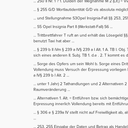
... 250 II Nr. 1 ? 1. Dulden der Wegnahme M 2 (Lit.) = V
... § 255 G/D Wortlautidentität G/D vis absoluta möglich
... und Stellungnahme S3Opel Insignia-Fall §§ 253, 255, 
... S5 Opel Insignia Part II (Werkstatt-Fall) S6 ...
... Trittbrettfahrer T ruft an und erhält das Lösegeld 
benutzt Taxi hat aber ...
... § 239 b II iVm § 239 a IV§ 239 a I Alt. 1 A. TB I. O
sich eines anderen II. Subj. TB 1. d.e . 2. T kommt es d
... Sorge des Opfers um sein Wohl b. Sorge eines Dr
Vollendung muss Versuch der Erpressung vorliegen II. 
a IV§ 239 b I Alt. 2 ...
... unter 1 Jahr) 2 Tathandlungen und 2 Alternativen
Raumveränderung ...
... Alternativen 1. Alt. = Entführen bzw. sich bemäc
Erpressung innerlich Vollendung bereits mit Entführu
... § 306 e § 239a IV stellt nicht auf Freiwilligkeit ab, 
...
... 253, 255 Eingabe der Daten und Betrag als Handel