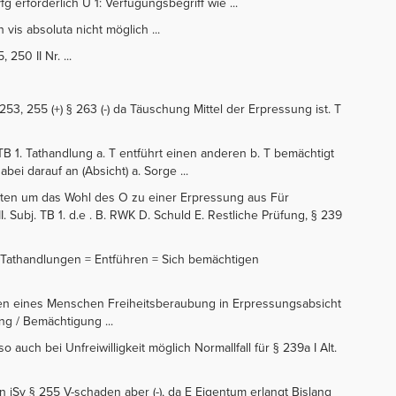
vfg erforderlich U 1: Verfügungsbegriff wie ...
 vis absoluta nicht möglich ...
250 II Nr. ...
§§253, 255 (+) § 263 (-) da Täuschung Mittel der Erpressung ist. T
bj. TB 1. Tathandlung a. T entführt einen anderen b. T bemächtigt
abei darauf an (Absicht) a. Sorge ...
itten um das Wohl des O zu einer Erpressung aus Für
Subj. TB 1. d.e . B. RWK D. Schuld E. Restliche Prüfung, § 239
 2 Tathandlungen = Entführen = Sich bemächtigen
htigen eines Menschen Freiheitsberaubung in Erpressungsabsicht
ng / Bemächtigung ...
also auch bei Unfreiwilligkeit möglich Normallfall für § 239a I Alt.
n iSv § 255 V-schaden aber (-), da E Eigentum erlangt Bislang