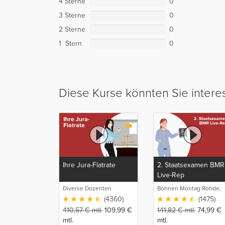
4 Sterne
0
3 Sterne
0
2 Sterne
0
1 Stern
0
Diese Kurse könnten Sie intere
Ihre Jura-Flatrate
2. Staatsexamen BMR
Live-Rep
Diverse Dozenten
Bohnen Montag Rohde,
Juristische
(4360)
(1475)
Intensivlehrgänge
410,57
€
mtl.
109,99
€
141,82
€
mtl.
74,99
€
mtl.
mtl.