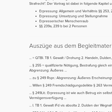
Strafrecht“. Der Vortrag ist dabei in folgende Kapitel un
Erpressung: Allgemein und Verhältnis §§ 253, 
Erpressung: Umsetzung und Stellungnahme
Erpresserischer Menschenraub
§§ 239a, 239 b bei 2 Personen
Auszüge aus dem Begleitmateri
... = QTBI. TB 1. Gewalt / Drohung 2. Handeln, Dulden,
... § 255 = qualifizierte Nötigung, Bestrafung gleich 
Abgrenzung: Äußeres ...
... zu § 249 Rspr.: Abgrenzung: Äußeres Erscheinungs
... Willen § 249 Fremdschädigungsdelikte § 263 Vermö
... § 249Lit.: Erpressung ist wie auch Betrug ein se
Vermögensverfügung ...
... I. TB 1. Gewalt iFd vis absolta 2. Dulden der Wegnah