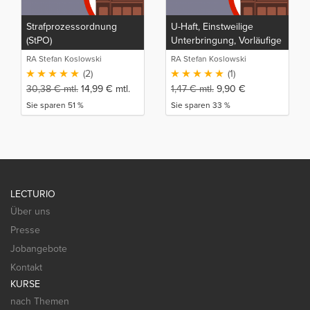
Strafprozessordnung
U-Haft, Einstweilige
(StPO)
Unterbringung, Vorläufige
Festnahme
RA Stefan Koslowski
RA Stefan Koslowski
(2)
(1)
30,38
€
mtl.
14,99
€
mtl.
1,47
€
mtl.
9,90
€
Sie sparen 51 %
Sie sparen 33 %
LECTURIO
Über uns
Presse
Jobangebote
Kontakt
KURSE
nach Themen