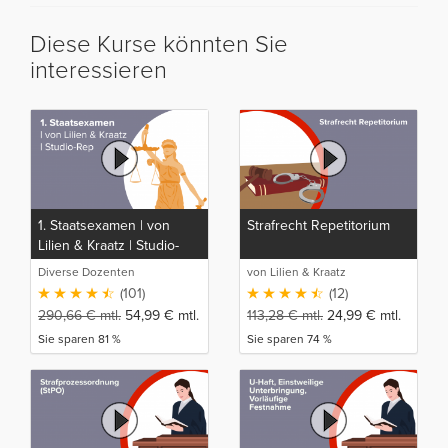
Diese Kurse könnten Sie
interessieren
1. Staatsexamen | von
Strafrecht Repetitorium
Lilien & Kraatz | Studio-
Rep
Diverse Dozenten
von Lilien & Kraatz
(101)
(12)
290,66
€
mtl.
54,99
€
mtl.
113,28
€
mtl.
24,99
€
mtl.
Sie sparen 81 %
Sie sparen 74 %