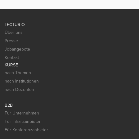
LECTURIO
Über uns
Presse
Jobangebote
Kontakt
KURSE
nach Themen
nach Institutionen
nach Dozenten
B2B
Für Unternehmen
Für Inhaltsanbieter
Für Konferenzanbieter