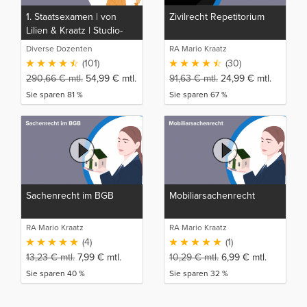
1. Staatsexamen | von
Zivilrecht Repetitorium
Lilien & Kraatz | Studio-
Rep
Diverse Dozenten
RA Mario Kraatz
(101)
(30)
290,66
€
mtl.
54,99
€
mtl.
91,63
€
mtl.
24,99
€
mtl.
Sie sparen 81 %
Sie sparen 67 %
Sachenrecht im BGB
Mobiliarsachenrecht
RA Mario Kraatz
RA Mario Kraatz
(4)
(1)
13,23
€
mtl.
7,99
€
mtl.
10,29
€
mtl.
6,99
€
mtl.
Sie sparen 40 %
Sie sparen 32 %