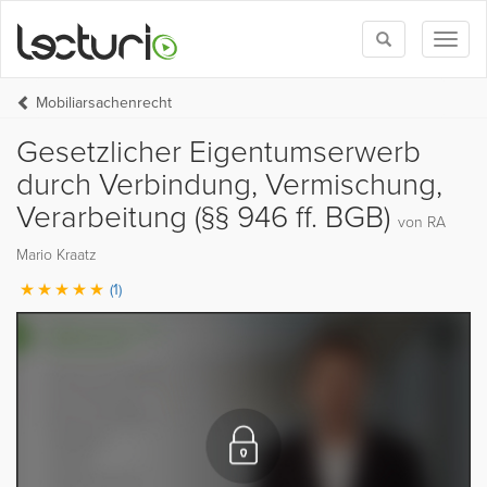
Toggle
Toggl
search
naviga
Mobiliarsachenrecht
Gesetzlicher Eigentumserwerb
durch Verbindung, Vermischung,
Verarbeitung (§§ 946 ff. BGB)
von RA
Mario Kraatz
(1)