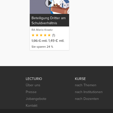
Beteiligung Dritter am
Schuldverhältnis
RA Mario Kraatz
(1)
1,96
€
mtl.
1,49
€
mtl.
Sie sparen 24 %
LECTURIO
KURSE
Über uns
nach Themen
Presse
nach Institutionen
Jobangebote
nach Dozenten
Kontakt