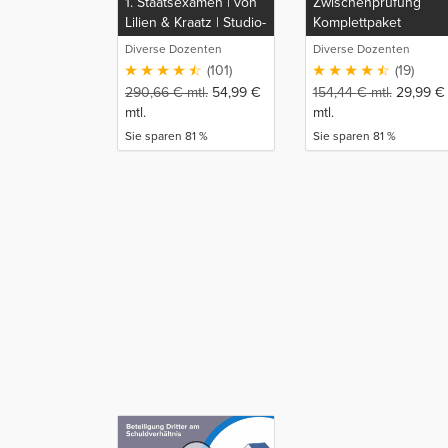
1. Staatsexamen | von
Zwischenprüfung
Lilien & Kraatz | Studio-
Komplettpaket
Rep
Diverse Dozenten
Diverse Dozenten
(101)
(19)
290,66
€
mtl.
54,99
€
154,44
€
mtl.
29,99
€
mtl.
mtl.
Sie sparen 81 %
Sie sparen 81 %