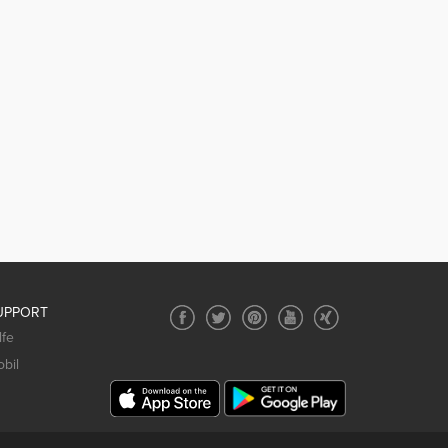
UPPORT
lfe
bil