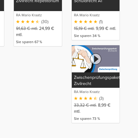
Zivilrecht Repetitorium
Schuldrecht AT
RA Mario Kraatz
RA Mario Kraatz
(30)
(1)
91,63
€
mtl.
24,99
€
15,19
€
mtl.
9,99
€
mtl.
mtl.
Sie sparen 34 %
Sie sparen 67 %
Zwischenprüfungspaket:
Zivilrecht
RA Mario Kraatz
(3)
33,32
€
mtl.
8,99
€
mtl.
Sie sparen 73 %