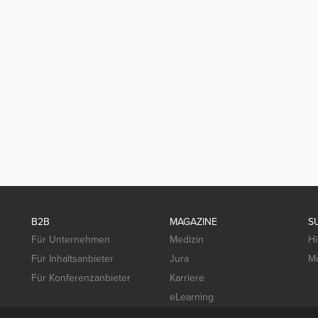
B2B
MAGAZINE
S
Für Unternehmen
Medizin
Hi
Für Inhaltsanbieter
Jura
Mo
Für Konferenzanbieter
Karriere
eLearning