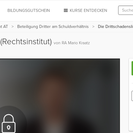
N
BILDUNGSGUTSCHEIN
KURSE ENTDECKEN
ht AT
Beteiligung Dritter am Schuldverhältnis
Die Drittschadensliq
(Rechtsinstitut)
von RA Mario Kraatz