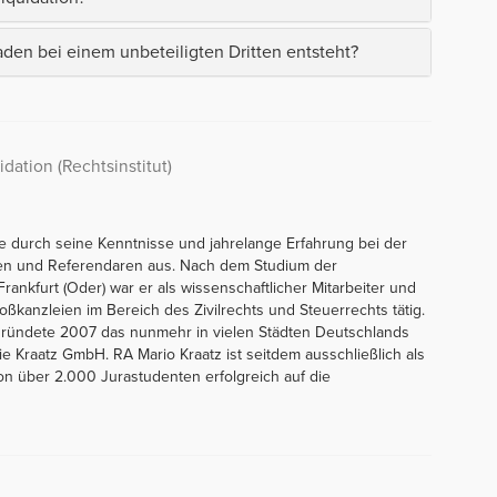
den bei einem unbeteiligten Dritten entsteht?
dation (Rechtsinstitut)
e durch seine Kenntnisse und jahrelange Erfahrung bei der
en und Referendaren aus. Nach dem Studium der
ankfurt (Oder) war er als wissenschaftlicher Mitarbeiter und
ßkanzleien im Bereich des Zivilrechts und Steuerrechts tätig.
nd gründete 2007 das nunmehr in vielen Städten Deutschlands
ie Kraatz GmbH. RA Mario Kraatz ist seitdem ausschließlich als
chon über 2.000 Jurastudenten erfolgreich auf die