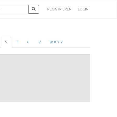
REGISTRIEREN
LOGIN
S
T
U
V
W X Y Z