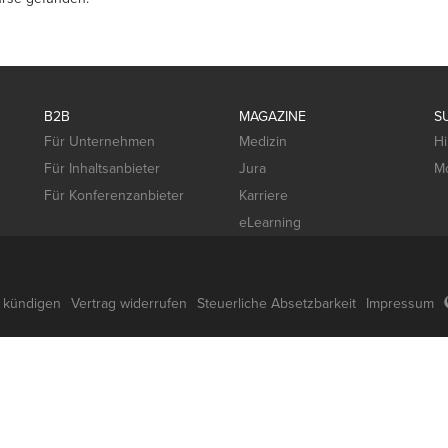
B2B
MAGAZINE
S
Für Unternehmen
Medizin
Hi
Für Inhaltsanbieter
Jura
Mo
Für Konferenzanbieter
Karriere
eLearning
g kündigen
Vertrag widerrufen
Steuerliche Absetzbarkeit
Impressum