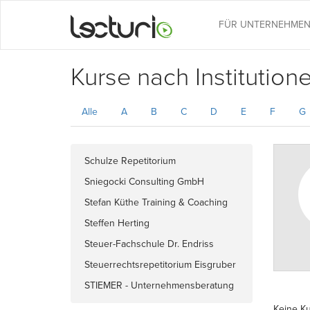
FÜR UNTERNEHME
Kurse nach Institution
Alle
A
B
C
D
E
F
G
Schulze Repetitorium
Sniegocki Consulting GmbH
Stefan Küthe Training & Coaching
Steffen Herting
Steuer-Fachschule Dr. Endriss
GmbH & Co. KG
Steuerrechtsrepetitorium Eisgruber
STIEMER - Unternehmensberatung
+ Trainingsportal für Einkauf &
Keine K