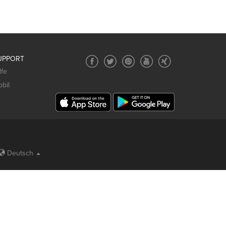
UPPORT
lfe
bil
Deutsch