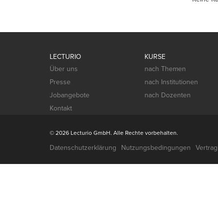
Controlling
LECTURIO
KURSE
Über uns
nach Themen
Presse
nach Institutionen
Jobangebote
nach Dozenten
Kontakt
© 2026 Lecturio GmbH. Alle Rechte vorbehalten.
Datenschutzerklärung
Nutzungsbedingungen
Vertra