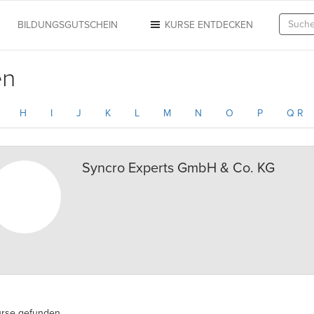
N
BILDUNGSGUTSCHEIN
KURSE ENTDECKEN
en
H
I
J
K
L
M
N
O
P
Q R
Syncro Experts GmbH & Co. KG
urse gefunden.