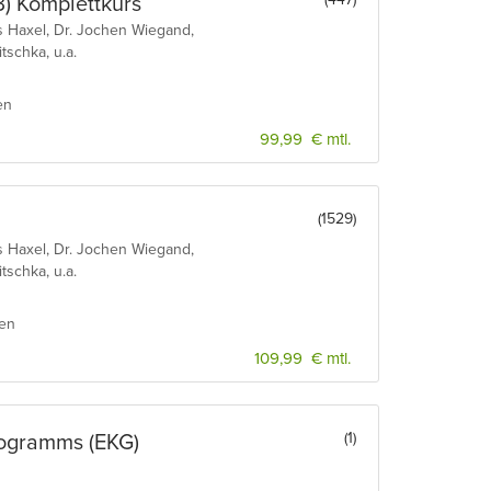
) Komplettkurs
s Haxel, Dr. Jochen Wiegand,
tschka, u.a.
en
99,99 € mtl.
(1529)
s Haxel, Dr. Jochen Wiegand,
tschka, u.a.
ien
109,99 € mtl.
(1)
diogramms (EKG)