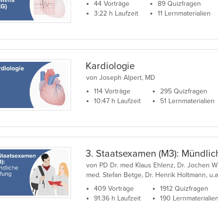
44 Vorträge
89 Quizfragen
3:22 h Laufzeit
11 Lernmaterialien
Kardiologie
von Joseph Alpert, MD
114 Vorträge
295 Quizfragen
10:47 h Laufzeit
51 Lernmaterialien
3. Staatsexamen (M3): Mündlic
von PD Dr. med Klaus Ehlenz, Dr. Jochen Wi
med. Stefan Betge, Dr. Henrik Holtmann, u.a
409 Vorträge
1912 Quizfragen
91:36 h Laufzeit
190 Lernmaterialie