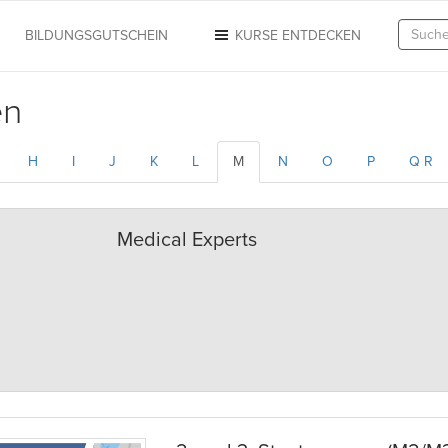
N
BILDUNGSGUTSCHEIN
KURSE ENTDECKEN
en
H
I
J
K
L
M
N
O
P
Q R
Medical Experts