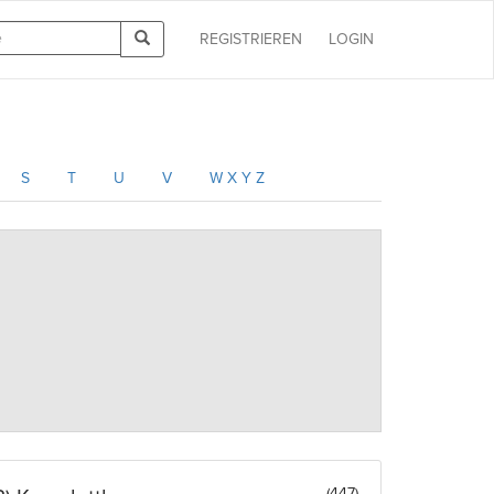
REGISTRIEREN
LOGIN
S
T
U
V
W X Y Z
(447)