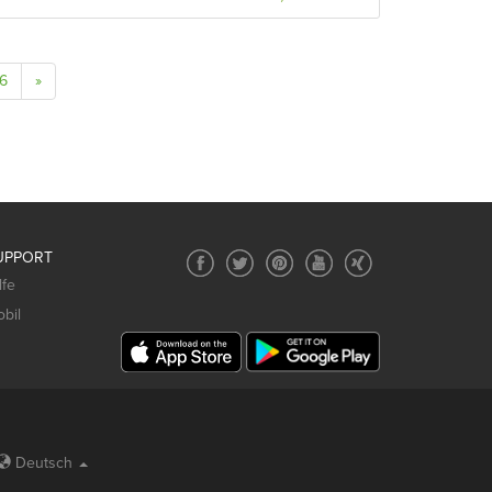
6
»
UPPORT
lfe
bil
Deutsch