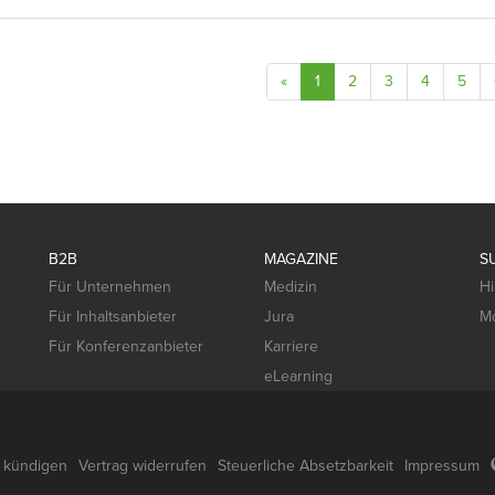
«
1
2
3
4
5
B2B
MAGAZINE
S
Für Unternehmen
Medizin
Hi
Für Inhaltsanbieter
Jura
Mo
Für Konferenzanbieter
Karriere
eLearning
g kündigen
Vertrag widerrufen
Steuerliche Absetzbarkeit
Impressum