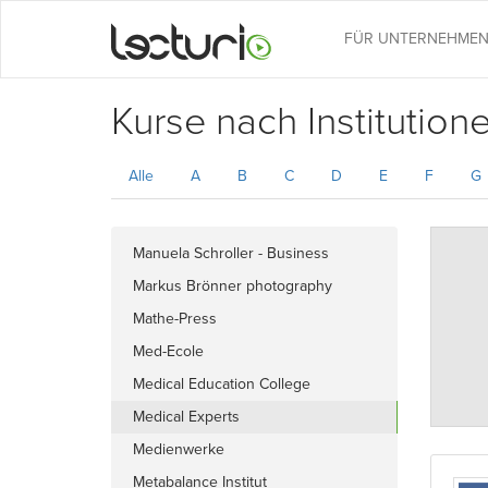
FÜR UNTERNEHME
Kurse nach Institution
Alle
A
B
C
D
E
F
G
Manuela Schroller - Business
Coach
Markus Brönner photography
Mathe-Press
Med-Ecole
Medical Education College
Medical Experts
Medienwerke
Metabalance Institut