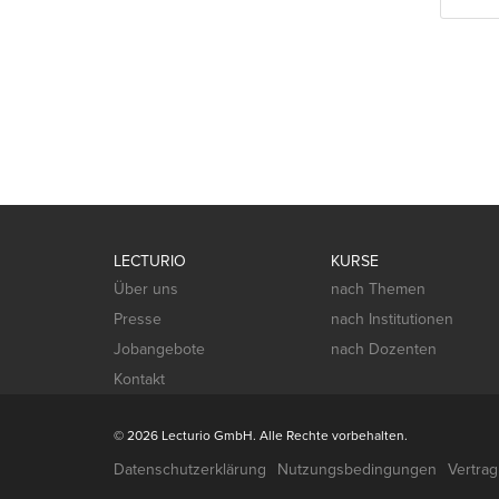
LECTURIO
KURSE
Über uns
nach Themen
Presse
nach Institutionen
Jobangebote
nach Dozenten
Kontakt
© 2026 Lecturio GmbH. Alle Rechte vorbehalten.
Datenschutzerklärung
Nutzungsbedingungen
Vertra