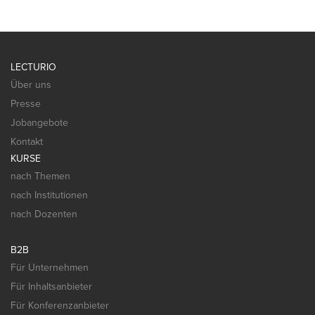
LECTURIO
Über uns
Presse
Jobangebote
Kontakt
KURSE
nach Themen
nach Institutionen
nach Dozenten
B2B
Für Unternehmen
Für Inhaltsanbieter
Für Konferenzanbieter