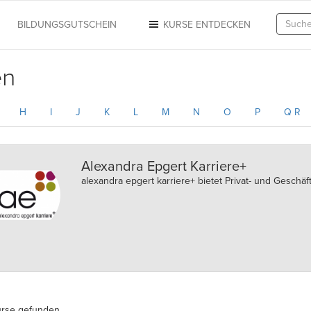
N
BILDUNGSGUTSCHEIN
KURSE ENTDECKEN
en
H
I
J
K
L
M
N
O
P
Q R
Alexandra Epgert Karriere+
alexandra epgert karriere+ bietet Privat- und Geschä
urse gefunden.