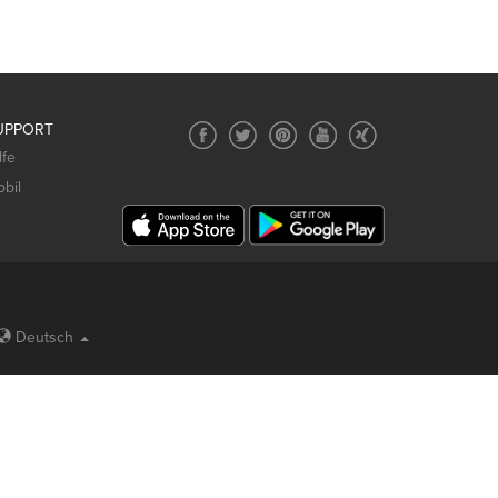
UPPORT
lfe
bil
Deutsch