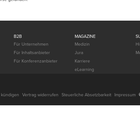
B2B
MAGAZINE
S
Für Unternehmen
Medizin
Hi
Für Inhaltsanbieter
Jura
Mo
Für Konferenzanbieter
Karriere
eLearning
g kündigen
Vertrag widerrufen
Steuerliche Absetzbarkeit
Impressum