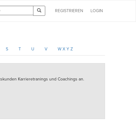
REGISTRIEREN
LOGIN
S
T
U
V
W X Y Z
ftskunden Karrieretranings und Coachings an.