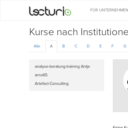
FÜR UNTERNEHME
Kurse nach Institution
Alle
A
B
C
D
E
F
G
analyse-beratung-training Antje
Barmeyer
arno65
Artefact-Consulting
Keine K