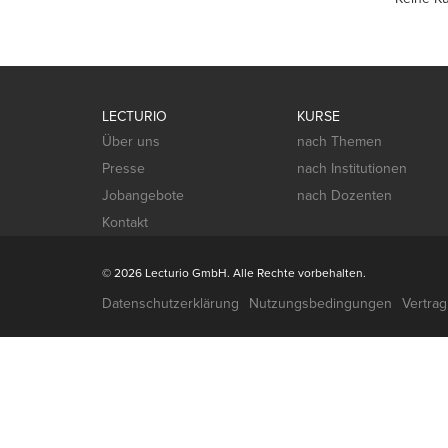
LECTURIO
KURSE
Über uns
nach Themen
Presse
nach Institutionen
Jobangebote
nach Dozenten
Kontakt
© 2026 Lecturio GmbH. Alle Rechte vorbehalten.
Datenschutzerklärung
Nutzungsbedingungen
Vertra