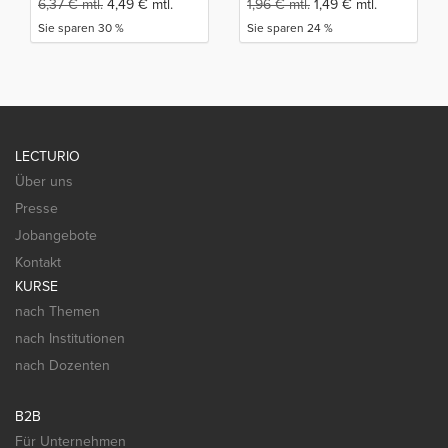
6,37
€
mtl.
4,49
€
mtl.
1,96
€
mtl.
1,49
€
mtl.
Sie sparen 30 %
Sie sparen 24 %
LECTURIO
Über uns
Presse
Jobangebote
Kontakt
KURSE
nach Themen
nach Institutionen
nach Dozenten
B2B
Für Unternehmen