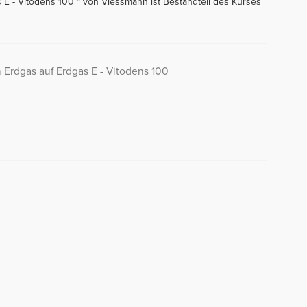
 E - Vitodens 100 “ von Viessmann ist Bestandteil des Kurses
 Erdgas auf Erdgas E - Vitodens 100