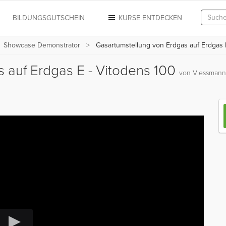
N
BILDUNGSGUTSCHEIN
KURSE ENTDECKEN
Showcase Demonstrator
Gasartumstellung von Erdgas auf Erdgas 
 auf Erdgas E - Vitodens 100
von Viessmann