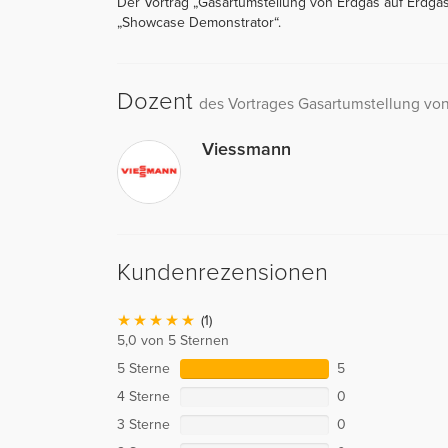
Der Vortrag „Gasartumstellung von Erdgas auf Erdgas
„Showcase Demonstrator“.
Dozent
des Vortrages Gasartumstellung von
Viessmann
Kundenrezensionen
(1)
5,0 von 5 Sternen
5 Sterne
5
4 Sterne
0
3 Sterne
0