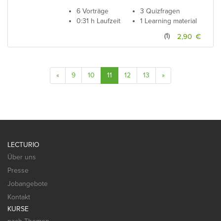
6 Vorträge
3 Quizfragen
0:31 h Laufzeit
1 Learning material
(1)
2,90 €
«
9
10
11
12
13
»
LECTURIO
Über uns
Presse
Jobangebote
Kontakt
KURSE