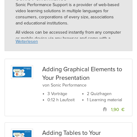
Sonic Performance Support is a provider of web-based
video learning solutions in multiple languages for
consumers, corporations of every size, associations
and educational institutions.
All videos can be accessed instantly from any computer
or mobile device via any browser and come with a
Weiterlesen
human touch. Experienced trainers guide you step-by-
step through the software features.
Adding Graphical Elements to
Your Presentation
von Sonic Performance
3 Vorträge
2 Quizfragen
0:12 h Laufzeit
1 Learning material
(1)
1,90 €
Adding Tables to Your