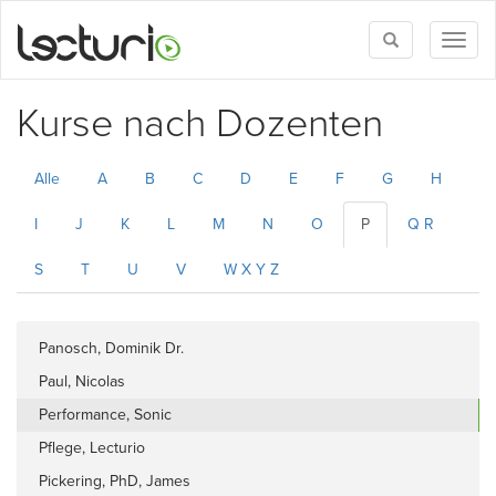
Toggle
Toggl
search
naviga
Kurse nach Dozenten
Alle
A
B
C
D
E
F
G
H
I
J
K
L
M
N
O
P
Q R
S
T
U
V
W X Y Z
Panosch, Dominik Dr.
Paul, Nicolas
Performance, Sonic
Pflege, Lecturio
Pickering, PhD, James