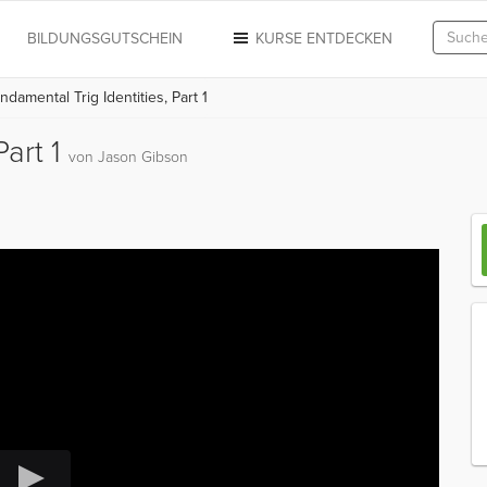
N
BILDUNGSGUTSCHEIN
KURSE ENTDECKEN
damental Trig Identities, Part 1
Part 1
von Jason Gibson