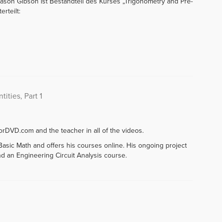
 Jason Gibson ist Bestandteil des Kurses „Trigonometry and Pre-
erteilt:
ities, Part 1
rDVD.com and the teacher in all of the videos.
asic Math and offers his courses online. His ongoing project
d an Engineering Circuit Analysis course.