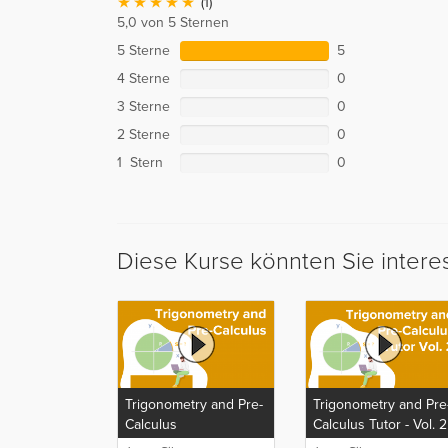
(1)
5,0 von 5 Sternen
5 Sterne
5
4 Sterne
0
3 Sterne
0
2 Sterne
0
1 Stern
0
Diese Kurse könnten Sie intere
Trigonometry and Pre-
Trigonometry and Pre
Calculus
Calculus Tutor - Vol. 2