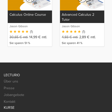
Calculus Online Course
Advanced Calculus 2
Tutor
Jason Gibson
Jason Gibson
(1)
(1)
30,65
€
mtl.
14,99
€
mtl.
4,93
€
mtl.
2,89
€
mtl.
Sie sparen 51 %
Sie sparen 41 %
LECTURIO
Über uns
Presse
Jobangebote
Kontakt
KURSE