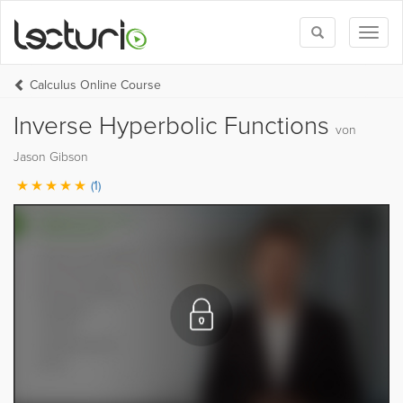
Toggle
Toggl
search
naviga
Calculus Online Course
Inverse Hyperbolic Functions
von
Jason Gibson
(1)