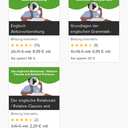
Englisch
Grundlagen der
Abiturvorbereitung
englischen Grammatik -
Refresher Kurs
Bildung Interaktiv
Bildung Interaktiv
(19)
(8)
20,41
€
mtl.
8,99
€
mtl.
10,48
€
mtl.
6,99
€
mtl.
Sie sparen 56 %
Sie sparen 33 %
Der englische Relativsatz
/ Relative Clauses and
Relative Pronouns
Bildung Interaktiv
(2)
3,16
€
mtl.
2,29
€
mtl.