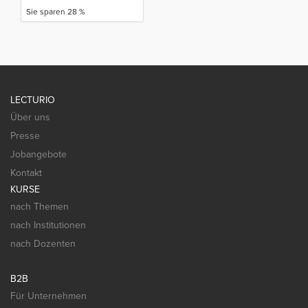
Sie sparen 28 %
LECTURIO
Über uns
Presse
Jobangebote
Kontakt
KURSE
nach Themen
nach Institutionen
nach Dozenten
B2B
Für Unternehmen