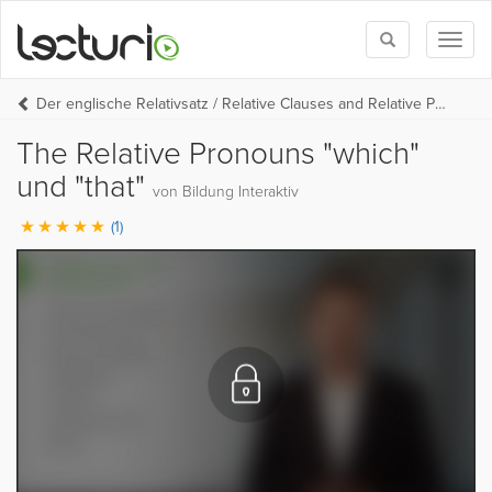
Toggle
Toggl
search
naviga
Der englische Relativsatz / Relative Clauses and Relative Pronouns
The Relative Pronouns "which"
und "that"
von Bildung Interaktiv
(1)