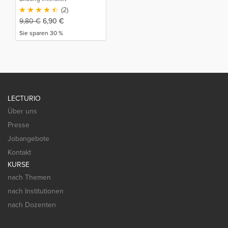
(2)
9,80
€
6,90
€
Sie sparen 30 %
LECTURIO
Über uns
Presse
Jobangebote
Kontakt
KURSE
nach Themen
nach Institutionen
nach Dozenten