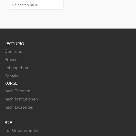
Sie sparen 34 %
LECTURIO
Über uns
Presse
Jobangebote
Kontakt
KURSE
nach Themen
nach Institutionen
nach Dozenten
B2B
Für Unternehmen