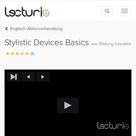
Toggle
Toggl
search
naviga
Englisch Abiturvorbereitung
Stylistic Devices Basics
von Bildung Interaktiv
(1)