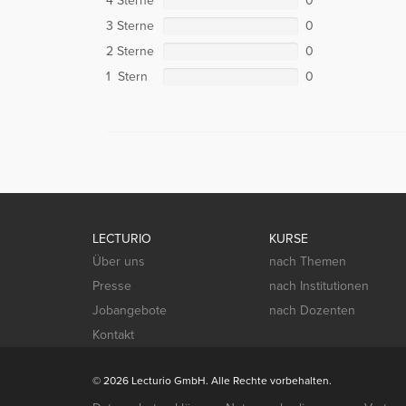
4 Sterne
0
3 Sterne
0
2 Sterne
0
1 Stern
0
LECTURIO
KURSE
Über uns
nach Themen
Presse
nach Institutionen
Jobangebote
nach Dozenten
Kontakt
© 2026 Lecturio GmbH. Alle Rechte vorbehalten.