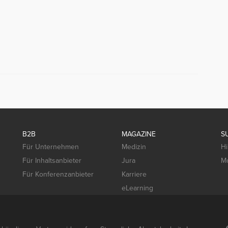
B2B
MAGAZINE
S
Für Unternehmen
Medizin
Hi
Für Inhaltsanbieter
Jura
Mo
Für Konferenzanbieter
Karriere
eLearning