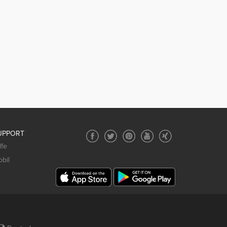
UPPORT
lfe
bil