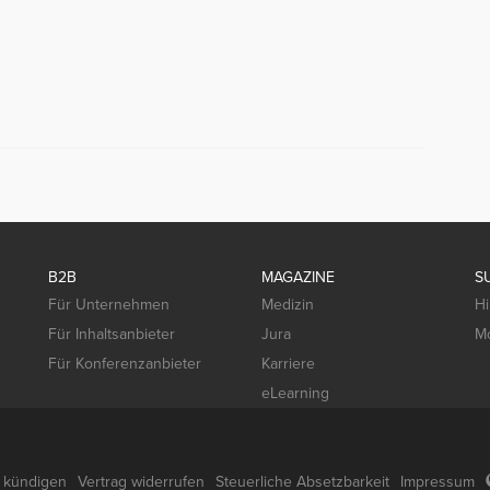
B2B
MAGAZINE
S
Für Unternehmen
Medizin
Hi
Für Inhaltsanbieter
Jura
Mo
Für Konferenzanbieter
Karriere
eLearning
g kündigen
Vertrag widerrufen
Steuerliche Absetzbarkeit
Impressum