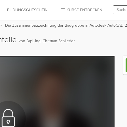
N
BILDUNGSGUTSCHEIN
KURSE ENTDECKEN
Die Zusammenbauzeichnung der Baugruppe in Autodesk AutoCAD 
mteile
von Dipl.-Ing. Christian Schlieder