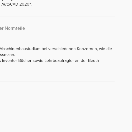
 AutoCAD 2020“.
er Normteile
m Maschinenbaustudium bei verschiedenen Konzernen, wie die
essmann.
k Inventor Bücher sowie Lehrbeaufragter an der Beuth-