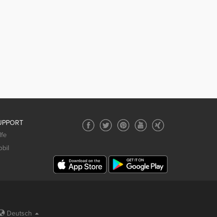
UPPORT
lfe
bil
Deutsch