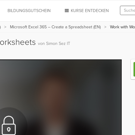
N
BILDUNGSGUTSCHEIN
KURSE ENTDECKEN
)
Microsoft Excel 365 – Create a Spreadsheet (EN)
Work with Wo
Worksheets
von Simon Sez IT