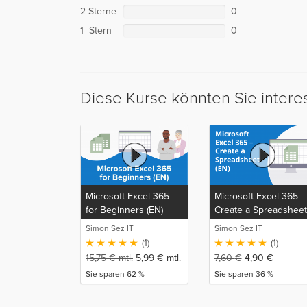
2 Sterne
0
1 Stern
0
Diese Kurse könnten Sie intere
Microsoft Excel 365
Microsoft Excel 365 –
for Beginners (EN)
Create a Spreadsheet
(EN)
Simon Sez IT
Simon Sez IT
(1)
(1)
15,75
€
mtl.
5,99
€
mtl.
7,60
€
4,90
€
Sie sparen 62 %
Sie sparen 36 %