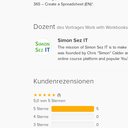
365 – Create a Spreadsheet (EN)“.
Dozent
des Vortrages Work with Workbook
Simon Sez IT
The mission of Simon Sez IT is to make
was founded by Chris “Simon” Calder an
online course platform and popular You
Kundenrezensionen
(1)
5,0 von 5 Sternen
5 Sterne
5
4 Sterne
0
3 Sterne
0