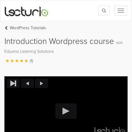
Toggle
Toggl
search
naviga
WordPress Tutorials
Introduction Wordpress course
von
Eduonix Learning Solutions
(1)