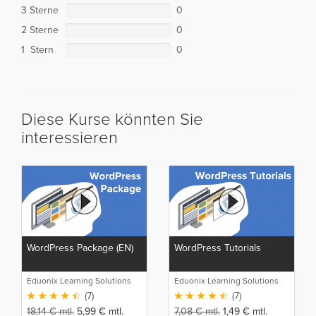
3 Sterne
0
2 Sterne
0
1 Stern
0
Diese Kurse könnten Sie
interessieren
WordPress Package (EN)
WordPress Tutorials
Eduonix Learning Solutions
Eduonix Learning Solutions
(7)
(7)
18,14
€
mtl.
5,99
€
mtl.
7,08
€
mtl.
1,49
€
mtl.