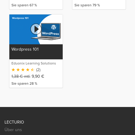
Sie sparen 67 %
Sie sparen 79 %
Wordpress 101
Eduonix Learning Solutions
(2)
1,38
€
mtl.
9,90
€
Sie sparen 28 %
LECTURIO
Über uns