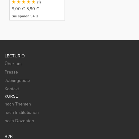
(1)
AutoCAD 2020
9,00
€
5,90
€
Sie sparen 34 %
LECTURIO
Über uns
Presse
Jobangebote
Kontakt
KURSE
nach Themen
nach Institutionen
nach Dozenten
B2B