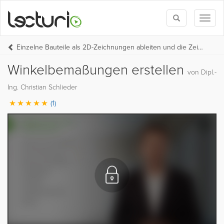
Toggle
Toggl
search
naviga
Einzelne Bauteile als 2D-Zeichnungen ableiten und die Zeichenvorlage aktualisieren in Autodesk AutoCAD 2020
Winkelbemaßungen erstellen
von Dipl.-
Ing. Christian Schlieder
(1)