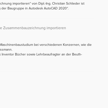
hnung importieren“ von Dipl.-Ing. Christian Schlieder ist
g der Baugruppe in Autodesk AutoCAD 2020“.
 die Zusammenbauzeichnung importieren
m Maschinenbaustudium bei verschiedenen Konzernen, wie die
essmann.
k Inventor Bücher sowie Lehrbeaufragter an der Beuth-