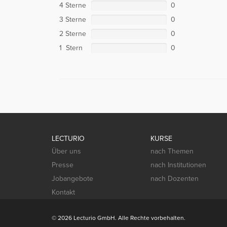
4 Sterne
0
3 Sterne
0
2 Sterne
0
1 Stern
0
LECTURIO
KURSE
Über uns
nach Themen
Presse
nach Institutionen
Jobangebote
nach Dozenten
Kontakt
© 2026 Lecturio GmbH. Alle Rechte vorbehalten.