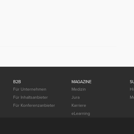
B2B
MAGAZINE
S
Für Unternehmen
Medizin
Hi
Für Inhaltsanbieter
Jura
Mo
Für Konferenzanbieter
Karriere
eLearning