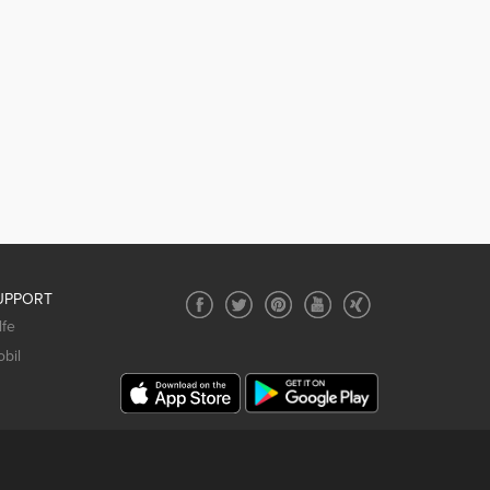
UPPORT
lfe
bil