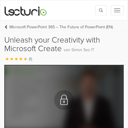
Toggle
Toggl
search
naviga
Microsoft PowerPoint 365 – The Future of PowerPoint (EN)
Unleash your Creativity with
Microsoft Create
von Simon Sez IT
(1)